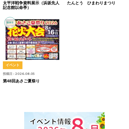
太平洋戦争資料展示（浜坂先人
たんとう ひまわりまつり
記念館以命亭）
朝来市
イベント
投稿日 :
2026.08.05
第48回あさご夏祭り