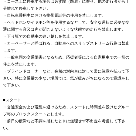
・コース上に停車する場合は必ず端（路肩）に寄せ、他の走行者から十
分離れて停車して下さい。
・自転車乗用中における携帯電話等の使用を禁止します。
・ヘッドホンやイヤホン等を使用するなどして、安全な運転に必要な交
通に関する音又は声が聞こえないような状態での走行を禁止します。
・下り坂での自動車の追い越しを禁止します。
・カーペーサーと呼ばれる、自動車へのスリップストリーム行為は禁止
します。
・一般車両の交通阻害となるため、応援者等による自家用車での一切の
伴走を禁止します。
・ブラインドコーナーなど、突然の対向車に対して常に注意を払って下
さい。特に交通量の少ない場所では、気が緩みがちになるので意識をし
て下さい。
■スタート
・交通安全および混乱を避けるため、スタートに時間差を設けたグルー
プ毎のブロックスタートとします。
・前日の疲労など不調を感じたときは無理せず不出走を考慮して下さ
い。