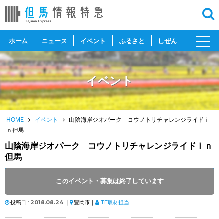
toggl
ホーム
ニュース
イベント
ふるさと
しぜん
navig
イベント
HOME
イベント
山陰海岸ジオパーク コウノトリチャレンジライドｉ
ｎ但馬
山陰海岸ジオパーク コウノトリチャレンジライドｉｎ
但馬
開催日 :
2018
.
09.02
～
2018
.
09.02
このイベント・募集は終了しています
開催時間 : 07:00 ～ 17:00
投稿日 :
2018.08.24
｜
豊岡市｜
TE取材担当