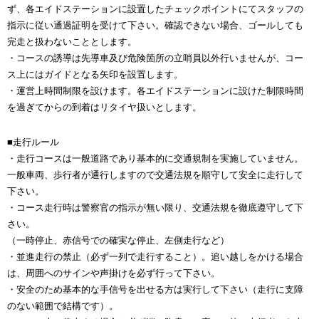
ず、各エイドステーションに設置したチェックポイントにてスタッフの
指示に従い通過証明を受けて下さい。確認できない場合、ゴールしても
完走と扱わないこととします。
・コースの誘導は先導車及び危険箇所の立哨員以外行いませんが、コー
ス上にはガイドとなる矢印を設置します。
・運営上時間制限を設けます。各エイドステーションに設けた制限時間
を過ぎてからの到着はリタイヤ扱いとします。
■走行ルール
・走行コースは一般道路であり基本的に交通規制を実施していません。
一般車両、歩行者が通行しますので交通法規を順守して安全に走行して
下さい。
・コース走行時は警察官の指示が無い限り、交通法規を徹底遵守して下
さい。
（一時停止、赤信号での確実な停止、左側走行など）
・並進走行の禁止（必ず一列で走行すること）。追い越しをかける場合
は、周囲へのサインや声掛けを必ず行って下さい。
・安全のため基本的な手信号を出せる方は実行して下さい（走行に支障
のない範囲で結構です）。