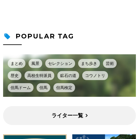
POPULAR TAG
まとめ
風景
セレクション
まち歩き
芸術
歴史
高校生特派員
鉱石の道
コウノトリ
但馬ドーム
但馬
但馬検定
ライター一覧