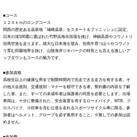
■コース
１２０ｋｍのロングコース
関西の歴史ある温泉地「城崎温泉」をスタート＆フィニッシュに設定。
日本の渚100選に選ばれた竹野浜海水浴場を抜け、神鍋高原やコウノトリ
但馬空港を走ります。雄大な日本海を望み、但馬牛育つ山々やコウノト
リ育む田園地帯を抜け、山陰海岸ジオパークの特長とも言える激しいア
ップダウンもコースの魅力です。
■参加資格
高校生以上の健康な男女で制限時間内で完走できる走力を有する者。そ
の他大会規則、交通規則・マナーを順守できる者。誓約書の内容を了解
した者。また、すべての未成年者は保護者の同意を必要とします。出場
車両は、十分に整備された、安全装置を有するロードバイク、MTB、ク
ロスバイク、小径車を含む公道を走れるスポーツサイクル車に限る。参
加者はヘルメット、グローブを必ず着用すること。※無しでの参加は認
めません。
■参加費