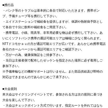
■携行品
・パンク等のトラブルは基本的に各自で対応いただきます。携帯ポン
プ、予備チューブ等を携行して下さい。
・エイドステーションで補給食を提供しますが、体調や熱射病予防とし
て各自で十分に飲料や補給食をご用意下さい。
・携帯電話、小銭、雨具等、非常用必要な物は必ず携行して下さい。あ
いにくソフトバンク携帯の通話可能エリアは極端に少なく限られます。
NTTドコモかａｕの方が通話可能エリアが広いです。あらかじめ携帯電話
各社のホームページから通話可能エリアをご確認下さい。
・万が一の為、健康保険証をご持参下さい。
・当日は主催者側で配布したゼッケンを指定された場所に必ず着用しご
参加下さい。
※予備車輪などの機材サポートは行いません。また部品供給及び即時の
対応はできませんのであらかじめご了承下さい。
■大会規則
本大会はサイクリングイベントです。参加される方は次の規則に基づき
大会を楽しんで下さい。
・大会はチェックポイント方式で行います。指定ルートを外れてはなら