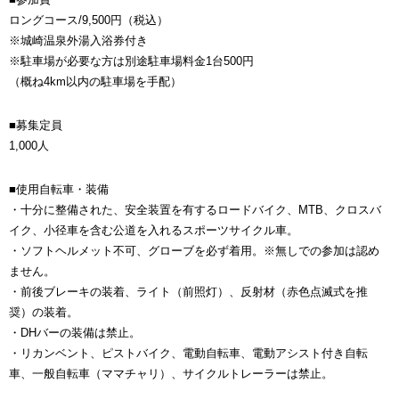
ロングコース/9,500円（税込）
※城崎温泉外湯入浴券付き
※駐車場が必要な方は別途駐車場料金1台500円
（概ね4km以内の駐車場を手配）
■募集定員
1,000人
■使用自転車・装備
・十分に整備された、安全装置を有するロードバイク、MTB、クロスバ
イク、小径車を含む公道を入れるスポーツサイクル車。
・ソフトヘルメット不可、グローブを必ず着用。※無しでの参加は認め
ません。
・前後ブレーキの装着、ライト（前照灯）、反射材（赤色点滅式を推
奨）の装着。
・DHバーの装備は禁止。
・リカンベント、ピストバイク、電動自転車、電動アシスト付き自転
車、一般自転車（ママチャリ）、サイクルトレーラーは禁止。