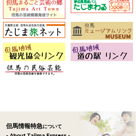
但馬情報特急
について
- About Tajima Express -