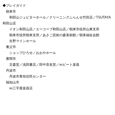
◆プレイガイド
朝来市
和田山ジュピターホール／クリーニングふらんせ竹田店／TSUTAYA
和田山店
イオン和田山店／エーコープ和田山店／朝来市役所山東支所
朝来市役所朝来支所／あさご芸術の森美術館／朝来福祉会館
生野マインホール
養父市
ショップひろせ／おおやホール
豊岡市
文森堂／浅田書店／田中音友堂／㈱ビート楽器
丹波市
丹波市青垣住民センター
福知山市
㈱三字屋楽器店