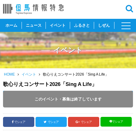
toggl
ホーム
ニュース
イベント
ふるさと
しぜん
navig
イベント
HOME
イベント
歌心りえコンサート2026「Sing A Life」
歌心りえコンサート2026「Sing A Life」
開催日 :
2026
.
07.25
～
2026
.
07.25
このイベント・募集は終了しています
投稿日 :
2026.06.13
｜
朝来市｜
ふるさとづくり協会
でシェア
でシェア
でシェア
でシェア