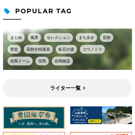
POPULAR TAG
まとめ
風景
セレクション
まち歩き
芸術
歴史
高校生特派員
鉱石の道
コウノトリ
但馬ドーム
但馬
但馬検定
ライター一覧