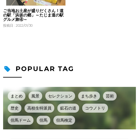
ご当地お土産が盛りだくさん！道
の駅「浜坂の郷」～たじま道の駅
グルメ旅④～
投稿日 : 2022/01/30
POPULAR TAG
まとめ
風景
セレクション
まち歩き
芸術
歴史
高校生特派員
鉱石の道
コウノトリ
但馬ドーム
但馬
但馬検定