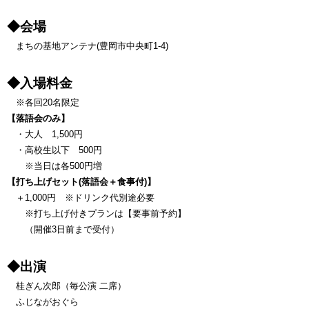
◆会場
まちの基地アンテナ(豊岡市中央町1-4)
◆入場料金
※各回20名限定
【落語会のみ】
・大人 1,500円
・高校生以下 500円
※当日は各500円増
【打ち上げセット(落語会＋食事付)】
＋1,000円
※ドリンク代別途必要
※打ち上げ付きプランは【要事前予約】
（開催3日前まで受付）
◆出演
桂ぎん次郎（毎公演 二席）
ふじながおぐら