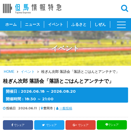
toggl
ホーム
ニュース
イベント
ふるさと
しぜん
navig
イベント
HOME
イベント
桂ぎん次郎 落語会「落語とごはんとアンテナで」
桂ぎん次郎 落語会「落語とごはんとアンテナで」
開催日 :
2026
.
06.18
～
2026
.
08.20
開催時間 : 18:30 ～ 21:00
投稿日 :
2026.06.11
｜
豊岡市｜
一般投稿
でシェア
でシェア
でシェア
でシェア