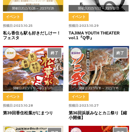
開催日:2023/10/28
～ 2023/10/28
開催日:2023/11/23
～ 2023/12/03
イベント
イベント
投稿日:
2023.10.25
投稿日:
2023.10.29
私ら香住も駅も好きだしけー！
TAJIMA YOUTH THEATER
フェスタ
vol.1『Q学』
終了
終了
香美町
新温泉町
開催日:2023/11/19
～ 2023/11/19
開催日:2023/11/18
～ 2023/11/18
イベント
イベント
投稿日:
2023.10.28
投稿日:
2023.10.27
第39回香住松葉がにまつり
第36回浜坂みなとカニ祭り【縮
小開催】