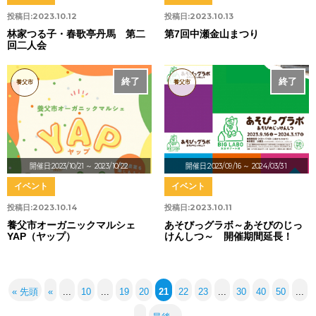
投稿日:
2023.10.12
投稿日:
2023.10.13
林家つる子・春歌亭丹馬 第二
第7回中瀬金山まつり
回二人会
終了
終了
養父市
養父市
開催日:2023/10/21
～ 2023/10/22
開催日:2023/09/16
～ 2024/03/31
イベント
イベント
投稿日:
2023.10.14
投稿日:
2023.10.11
養父市オーガニックマルシェ
あそびっグラボ～あそびのじっ
YAP（ヤップ）
けんしつ～ 開催期間延長！
« 先頭
«
...
10
...
19
20
21
22
23
...
30
40
50
...