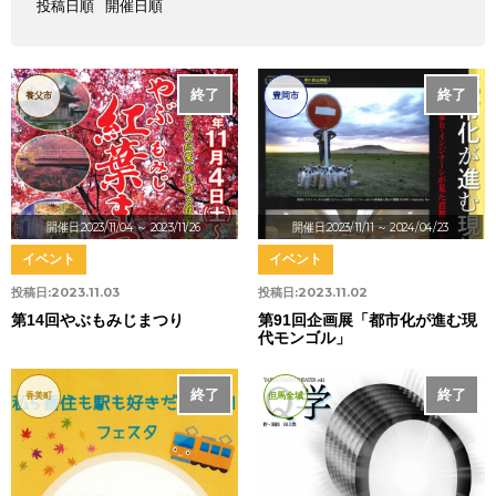
投稿日順
開催日順
終了
終了
養父市
豊岡市
開催日:2023/11/04
～ 2023/11/26
開催日:2023/11/11
～ 2024/04/23
イベント
イベント
投稿日:
2023.11.03
投稿日:
2023.11.02
第14回やぶもみじまつり
第91回企画展「都市化が進む現
代モンゴル」
終了
終了
香美町
但馬全域