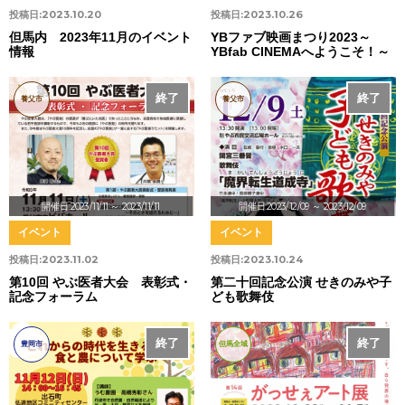
投稿日:
2023.10.20
投稿日:
2023.10.26
但馬内 2023年11月のイベント
YBファブ映画まつり2023～
情報
YBfab CINEMAへようこそ！～
終了
終了
養父市
養父市
開催日:2023/11/11
～ 2023/11/11
開催日:2023/12/09
～ 2023/12/09
イベント
イベント
投稿日:
2023.11.02
投稿日:
2023.10.24
第10回 やぶ医者大会 表彰式・
第二十回記念公演 せきのみや子
記念フォーラム
ども歌舞伎
終了
終了
豊岡市
但馬全域