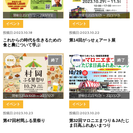
開催日:2023/11/12
～ 2023/11/12
開催日:2023/10/29
～ 2023/11/05
イベント
イベント
投稿日:
2023.10.18
投稿日:
2023.10.22
これからの時代を生きるための
第14回がっせぇアート展
食と農について学ぶ
終了
終了
香美町
豊岡市
開催日:2023/10/29
～ 2023/10/29
開催日:2023/10/29
～ 2023/10/29
イベント
イベント
投稿日:
2023.10.23
投稿日:
2023.10.20
第47回村岡ふる里祭り
第32回マロニエまつり＆JAたじ
ま日高ふれあいまつり