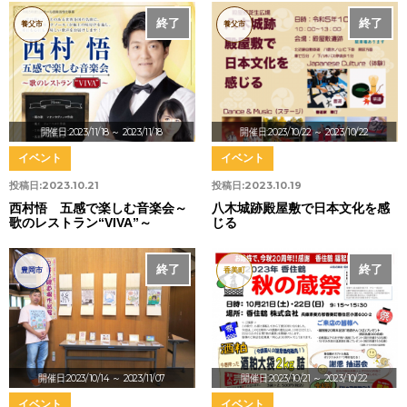
終了
終了
養父市
養父市
開催日:2023/11/18
～ 2023/11/18
開催日:2023/10/22
～ 2023/10/22
イベント
イベント
投稿日:
2023.10.21
投稿日:
2023.10.19
西村悟 五感で楽しむ音楽会～
八木城跡殿屋敷で日本文化を感
歌のレストラン“VIVA”～
じる
終了
終了
豊岡市
香美町
開催日:2023/10/14
～ 2023/11/07
開催日:2023/10/21
～ 2023/10/22
イベント
イベント