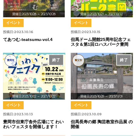
開催日:2023/10/28
～ 2023/10/28
開催日:2023/10/21
～ 2023/10/22
イベント
イベント
投稿日:
2023.10.16
投稿日:
2023.10.15
てあつむ-teatsumu-vol.4
但馬ドーム開館25周年記念フェ
スタ＆第1回ロハスパーク豊岡
終了
終了
豊岡市
養父市
開催日:2023/10/22
～ 2023/10/22
開催日:2023/10/29
～ 2023/11/09
イベント
イベント
投稿日:
2023.10.13
投稿日:
2023.10.09
豊岡市但東庁舎外広場にて わい
但馬長寿の郷 陶芸教室作品展 の
わいフェスタを開催します！
開催