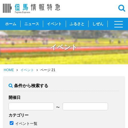
toggl
ホーム
ニュース
イベント
ふるさと
しぜん
navig
イベント
HOME
イベント
ページ 21
条件から検索する
開催日
カテゴリー
イベント