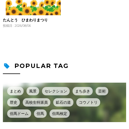
たんとう ひまわりまつり
投稿日 : 2026/08/06
POPULAR TAG
まとめ
風景
セレクション
まち歩き
芸術
歴史
高校生特派員
鉱石の道
コウノトリ
但馬ドーム
但馬
但馬検定