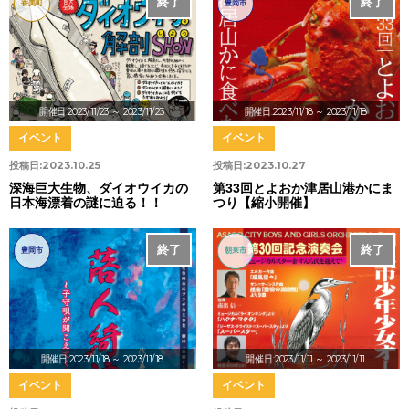
終了
終了
香美町
豊岡市
開催日:2023/11/23
～ 2023/11/23
開催日:2023/11/18
～ 2023/11/18
イベント
イベント
投稿日:
2023.10.25
投稿日:
2023.10.27
深海巨大生物、ダイオウイカの
第33回とよおか津居山港かにま
日本海漂着の謎に迫る！！
つり【縮小開催】
終了
終了
豊岡市
朝来市
開催日:2023/11/18
～ 2023/11/18
開催日:2023/11/11
～ 2023/11/11
イベント
イベント