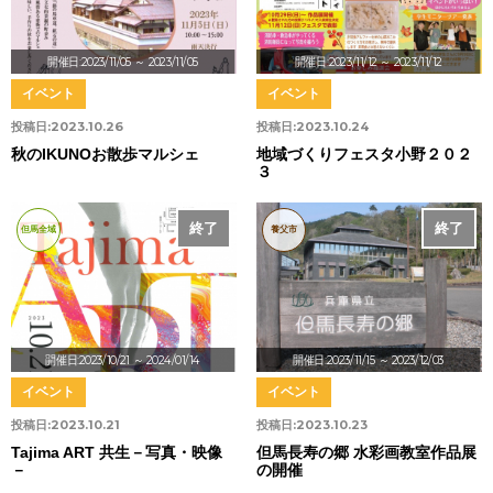
開催日:2023/11/05
～ 2023/11/05
開催日:2023/11/12
～ 2023/11/12
イベント
イベント
投稿日:
2023.10.26
投稿日:
2023.10.24
秋のIKUNOお散歩マルシェ
地域づくりフェスタ小野２０２
３
終了
終了
但馬全域
養父市
開催日:2023/10/21
～ 2024/01/14
開催日:2023/11/15
～ 2023/12/03
イベント
イベント
投稿日:
2023.10.21
投稿日:
2023.10.23
Tajima ART 共生－写真・映像
但馬長寿の郷 水彩画教室作品展
－
の開催