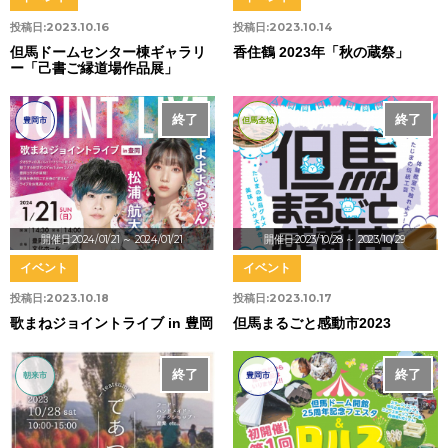
投稿日:
2023.10.16
投稿日:
2023.10.14
但馬ドームセンター棟ギャラリ
香住鶴 2023年「秋の蔵祭」
ー「己書ご縁道場作品展」
終了
終了
豊岡市
但馬全域
開催日:2024/01/21
～ 2024/01/21
開催日:2023/10/28
～ 2023/10/29
イベント
イベント
投稿日:
2023.10.18
投稿日:
2023.10.17
歌まねジョイントライブ in 豊岡
但馬まるごと感動市2023
終了
終了
朝来市
豊岡市