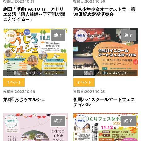
投稿日:
2023.10.31
投稿日:
2023.10.30
劇団「演劇FACTORY」アトリ
朝来少年少女オーケストラ 第
エ公演「落人綺譚～子守唄が聞
30回記念定期演奏会
こえてくる～」
終了
終了
香美町
豊岡市
開催日:2023/11/05
～ 2023/11/05
開催日:2023/11/05
～ 2023/11/05
イベント
イベント
投稿日:
2023.10.29
投稿日:
2023.10.25
第2回おじろマルシェ
但馬ハイスクールアートフェス
ティバル
終了
終了
朝来市
豊岡市