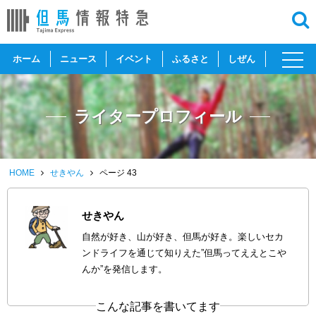
toggl
ホーム
ニュース
イベント
ふるさと
しぜん
navig
ライタープロフィール
HOME
せきやん
ページ 43
せきやん
自然が好き、山が好き、但馬が好き。楽しいセカ
ンドライフを通じて知りえた”但馬ってええとこや
んか”を発信します。
こんな記事を書いてます