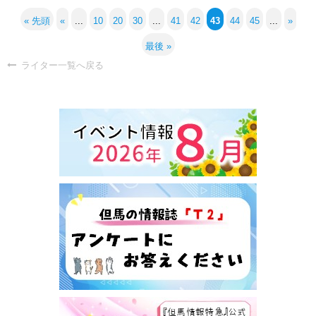
« 先頭
«
...
10
20
30
...
41
42
43
44
45
...
»
最後 »
ライター一覧へ戻る