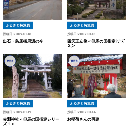
ふるさと特派員
ふるさと特派員
投稿日:
2007.01.18
投稿日:
2007.01.18
出石・鳥居橋周辺の今
四天王立像＜但馬の国指定ｼﾘｰｽﾞ
２＞
豊岡市
豊岡市
ふるさと特派員
ふるさと特派員
投稿日:
2007.01.17
投稿日:
2007.01.14
赤淵神社＜但馬の国指定シリー
お稲荷さんの再建
ズ１＞