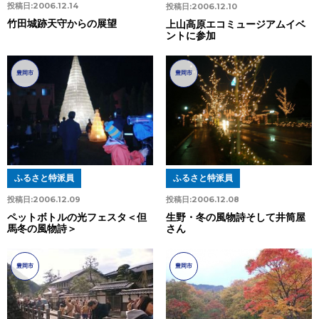
投稿日:
2006.12.14
投稿日:
2006.12.10
竹田城跡天守からの展望
上山高原エコミュージアムイベ
ントに参加
豊岡市
豊岡市
ふるさと特派員
ふるさと特派員
投稿日:
2006.12.09
投稿日:
2006.12.08
ペットボトルの光フェスタ＜但
生野・冬の風物詩そして井筒屋
馬冬の風物詩＞
さん
豊岡市
豊岡市