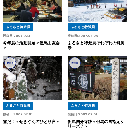
ふるさと特派員
ふるさと特派員
投稿日:
2007.02.11
投稿日:
2007.02.04
今年度の活動開始＜但馬山友会
ふるさと特派員それぞれの郷風
＞
景
豊岡市
豊岡市
ふるさと特派員
ふるさと特派員
投稿日:
2007.02.01
投稿日:
2007.02.01
雪だ！＜せきやんのひとり言＞
但馬国分寺跡＜但馬の国指定シ
リーズ７＞