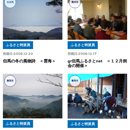
全但馬
豊岡市
ふるさと特派員
ふるさと特派員
投稿日:
2006.12.20
投稿日:
2006.12.17
但馬の冬の風物詩 ＜雲海＞
gr但馬ふるさとnet ＜１２月例
会の開催＞
豊岡市
豊岡市
ふるさと特派員
ふるさと特派員