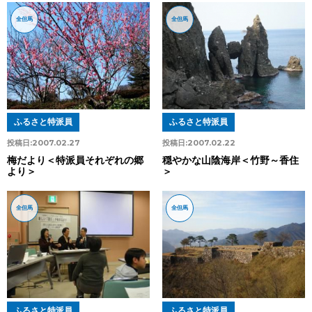
全但馬
全但馬
ふるさと特派員
ふるさと特派員
投稿日:
2007.02.27
投稿日:
2007.02.22
梅だより＜特派員それぞれの郷
穏やかな山陰海岸＜竹野～香住
より＞
＞
全但馬
全但馬
ふるさと特派員
ふるさと特派員