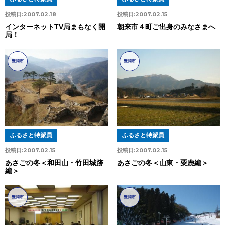
投稿日:
2007.02.18
投稿日:
2007.02.15
インターネットTV局まもなく開
朝来市４町ご出身のみなさまへ
局！
豊岡市
豊岡市
ふるさと特派員
ふるさと特派員
投稿日:
2007.02.15
投稿日:
2007.02.15
あさごの冬＜和田山・竹田城跡
あさごの冬＜山東・粟鹿編＞
編＞
豊岡市
豊岡市