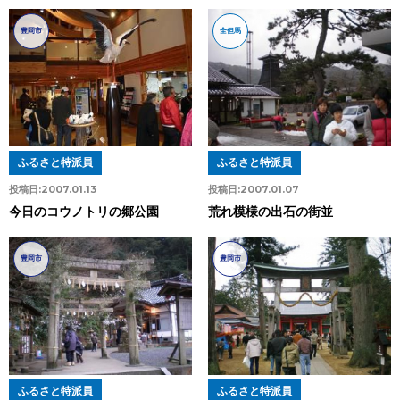
豊岡市
全但馬
ふるさと特派員
ふるさと特派員
投稿日:
2007.01.07
投稿日:
2007.01.13
荒れ模様の出石の街並
今日のコウノトリの郷公園
豊岡市
豊岡市
ふるさと特派員
ふるさと特派員