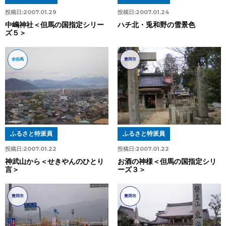
投稿日:
2007.01.29
投稿日:
2007.01.24
中嶋神社＜但馬の国指定シリー
ハチ北・兎和野の雪景色
ズ５＞
全但馬
豊岡市
ふるさと特派員
ふるさと特派員
投稿日:
2007.01.22
投稿日:
2007.01.22
神武山から＜せきやんのひとり
お酒の神様＜但馬の国指定シリ
言＞
ーズ３＞
豊岡市
豊岡市