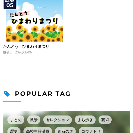
たんとう ひまわりまつり
投稿日 : 2026/08/06
POPULAR TAG
まとめ
風景
セレクション
まち歩き
芸術
歴史
高校生特派員
鉱石の道
コウノトリ