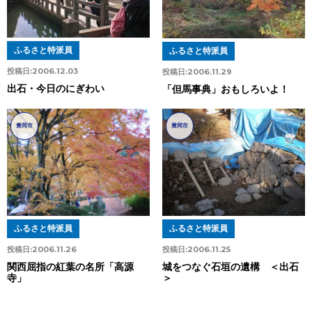
ふるさと特派員
ふるさと特派員
投稿日:
2006.12.03
投稿日:
2006.11.29
出石・今日のにぎわい
「但馬事典」おもしろいよ！
豊岡市
豊岡市
ふるさと特派員
ふるさと特派員
投稿日:
2006.11.25
投稿日:
2006.11.26
城をつなぐ石垣の遺構 ＜出石
関西屈指の紅葉の名所「高源
＞
寺」