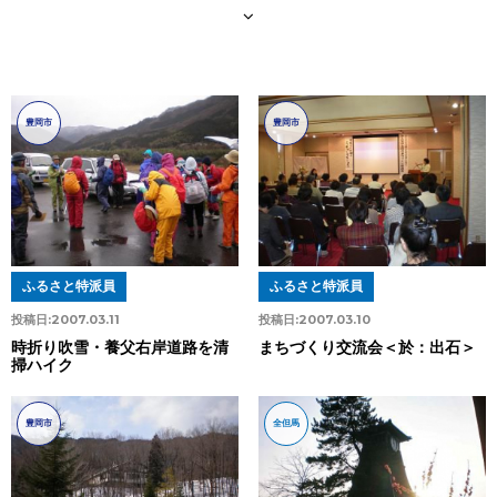
豊岡市
豊岡市
ふるさと特派員
ふるさと特派員
投稿日:
2007.03.11
投稿日:
2007.03.10
時折り吹雪・養父右岸道路を清
まちづくり交流会＜於：出石＞
掃ハイク
豊岡市
全但馬