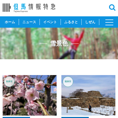
toggl
ホーム
ニュース
イベント
ふるさと
しぜん
navig
雪景色
朝来市
朝来市