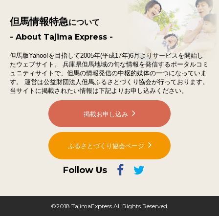
但馬情報特急
について
- About Tajima Express -
但馬版Yahoo!を目指して2005年(平成17年)6月よりサービスを開始し
たウェブサイト。
兵庫県但馬地域の旬な情報を発信するポータルコミ
ュニティサイトで、
但馬の情報発信の中枢的媒体の一つになっていま
す。
運営は公益財団法人但馬ふるさとづくり協会が行っております。
当サイトに掲載されたい情報は下記よりお申し込みください。
掲載お申し込み
ふるさとづくり協会ページ
Follow Us
©2018 TajimaExpress All Rights Reserved.