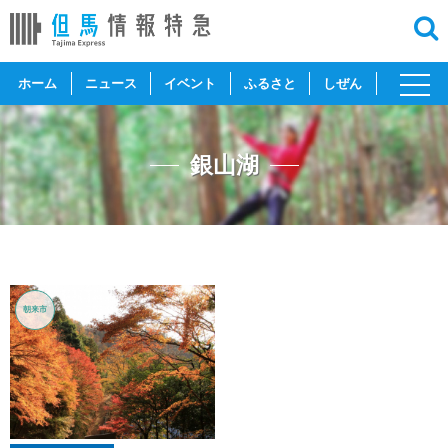
toggl
ホーム
ニュース
イベント
ふるさと
しぜん
navig
銀山湖
朝来市