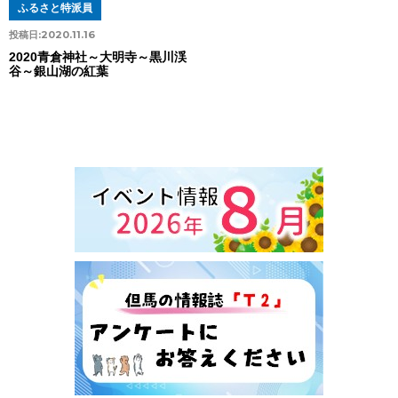
ふるさと特派員
投稿日:
2020.11.16
2020青倉神社～大明寺～黒川渓
谷～銀山湖の紅葉