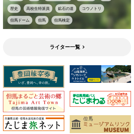
歴史
高校生特派員
鉱石の道
コウノトリ
但馬ドーム
但馬
但馬検定
ライター一覧