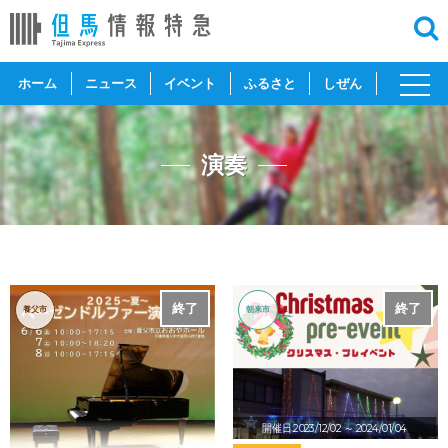
toggl
ホーム
ニュース
イベント
ふるさと
しぜん
navig
演奏
終了
終了
養父市
朝来市
開催日:2023/12/02
～ 2024/01/04