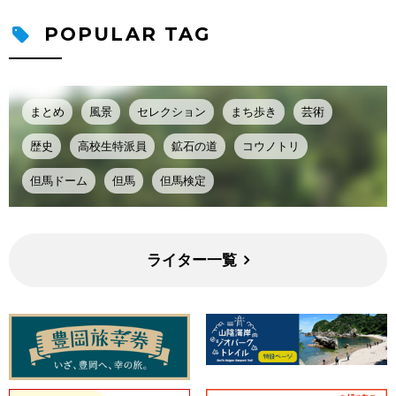
POPULAR TAG
まとめ
風景
セレクション
まち歩き
芸術
歴史
高校生特派員
鉱石の道
コウノトリ
但馬ドーム
但馬
但馬検定
ライター一覧