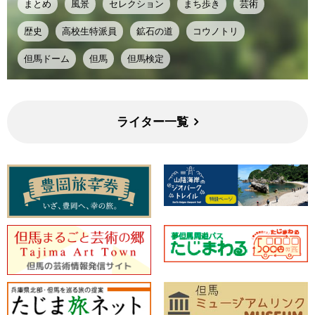
まとめ
風景
セレクション
まち歩き
芸術
歴史
高校生特派員
鉱石の道
コウノトリ
但馬ドーム
但馬
但馬検定
ライター一覧