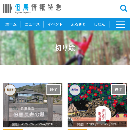
toggl
ホーム
ニュース
イベント
ふるさと
しぜん
navig
切り絵
終了
終了
養父市
豊岡市
開催日:2023/12/12
～ 2024/01/09
開催日:2021/10/23
～ 2021/12/05