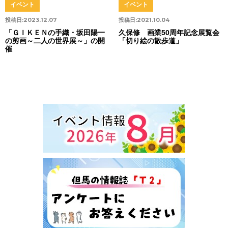
イベント
イベント
投稿日:
2023.12.07
投稿日:
2021.10.04
「ＧＩＫＥＮの手織・坂田陽一
久保修 画業50周年記念展覧会
の剪画～二人の世界展～」の開
「切り絵の散歩道」
催