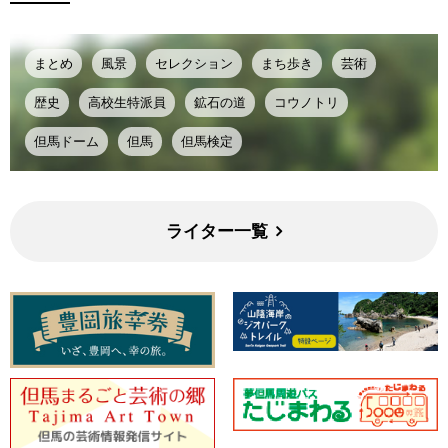
まとめ
風景
セレクション
まち歩き
芸術
歴史
高校生特派員
鉱石の道
コウノトリ
但馬ドーム
但馬
但馬検定
ライター一覧