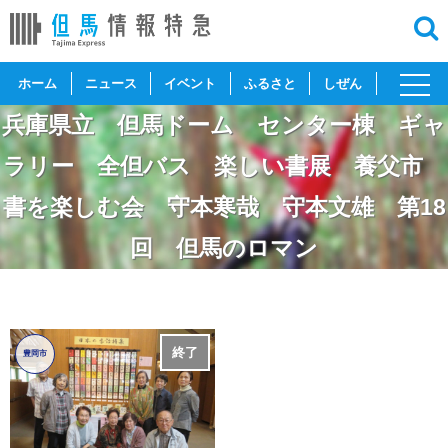
toggl
ホーム
ニュース
イベント
ふるさと
しぜん
navig
兵庫県立 但馬ドーム センター棟 ギャ
ラリー 全但バス 楽しい書展 養父市
書を楽しむ会 守本寒哉 守本文雄 第18
回 但馬のロマン
終了
豊岡市