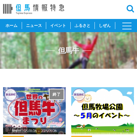
toggl
ホーム
ニュース
イベント
ふるさと
しぜん
navig
但馬牛
終了
新温泉町
新温泉町
開催日:2025/09/28
～ 2025/09/28