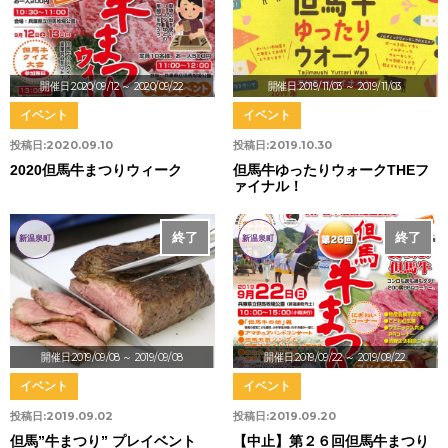
開催日:2020/09/12
～ 2020/09/22
開催日:2019/11/03
～ 2019/11/03
イベント
イベント
投稿日:
2020.09.10
投稿日:
2019.10.30
2020但馬牛まつりウィーク
但馬牛ゆったりウォークTHEフ
ァイナル！
終了
終了
中止
新温泉町
新温泉町
開催日:2019/09/08
～ 2019/09/08
開催日:2019/09/22
～ 2019/09/22
イベント
イベント
投稿日:
2019.09.02
投稿日:
2019.09.20
但馬”牛まつり” プレイベント
【中止】第２６回但馬牛まつり