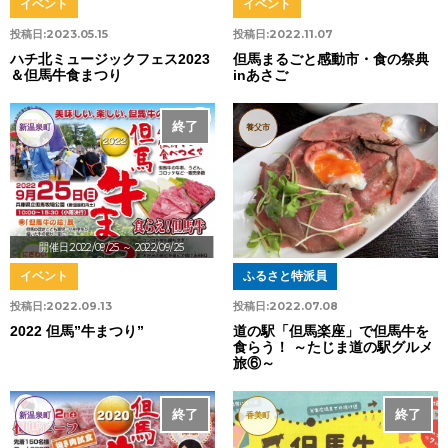
イベント
イベント
投稿日:
2023.05.15
投稿日:
2022.11.07
ハチ北ミュージックフェス2023
但馬まるごと感動市・食の祭典
＆但馬牛食まつり
inあさご
終了
新温泉町
養父市
開催日:2022/09/25
～ 2022/09/25
イベント
ふるさと特派員
投稿日:
2022.09.13
投稿日:
2022.07.08
2022 但馬”牛まつり”
道の駅「但馬楽座」で但馬牛を
食らう！ ～たじま道の駅グルメ
旅⑥～
終了
終了
新温泉町
香美町