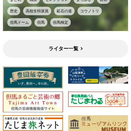
歴史
高校生特派員
鉱石の道
コウノトリ
但馬ドーム
但馬
但馬検定
ライター一覧