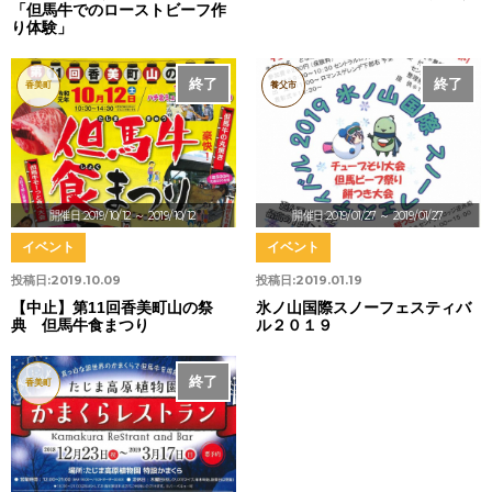
「但馬牛でのローストビーフ作
り体験」
終了
中止
終了
香美町
養父市
開催日:2019/10/12
～ 2019/10/12
開催日:2019/01/27
～ 2019/01/27
イベント
イベント
投稿日:
2019.10.09
投稿日:
2019.01.19
【中止】第11回香美町山の祭
氷ノ山国際スノーフェスティバ
典 但馬牛食まつり
ル２０１９
終了
香美町