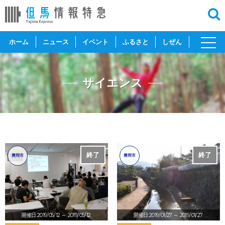
toggl
ホーム
ニュース
イベント
ふるさと
しぜん
navig
サイエンス
終了
終了
豊岡市
豊岡市
開催日:2019/05/12
～ 2019/05/12
開催日:2019/01/27
～ 2019/01/27