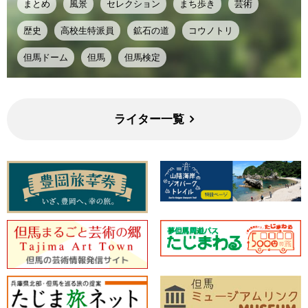
まとめ
風景
セレクション
まち歩き
芸術
歴史
高校生特派員
鉱石の道
コウノトリ
但馬ドーム
但馬
但馬検定
ライター一覧