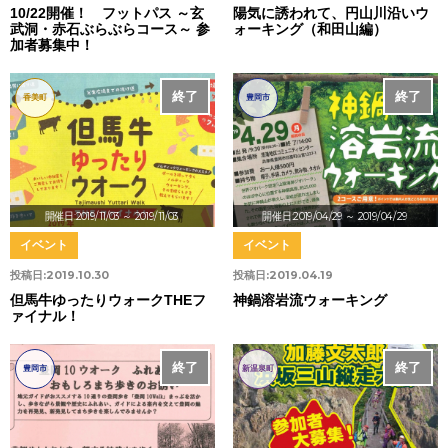
10/22開催！ フットパス ～玄
陽気に誘われて、円山川沿いウ
武洞・赤石ぶらぶらコース～ 参
ォーキング（和田山編）
加者募集中！
終了
終了
香美町
豊岡市
開催日:2019/11/03
～ 2019/11/03
開催日:2019/04/29
～ 2019/04/29
イベント
イベント
投稿日:
2019.10.30
投稿日:
2019.04.19
但馬牛ゆったりウォークTHEフ
神鍋溶岩流ウォーキング
ァイナル！
終了
終了
中止
豊岡市
新温泉町