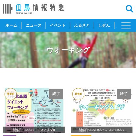
toggl
ホーム
ニュース
イベント
ふるさと
しぜん
navig
ウオーキング
終了
終了
香美町
香美町
開催日:2025/05/11
～ 2025/05/11
開催日:2025/04/27
～ 2025/04/27