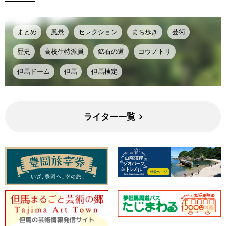
まとめ
風景
セレクション
まち歩き
芸術
歴史
高校生特派員
鉱石の道
コウノトリ
但馬ドーム
但馬
但馬検定
ライター一覧