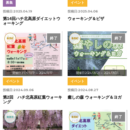
募集
イベント
投稿日:
2025.04.19
投稿日:
2025.04.06
第14回ハチ北高原ダイエットウ
ウォーキング＆ピザ
ォーキング
終了
終了
香美町
香美町
開催日:2024/11/17
～ 2024/11/17
開催日:2024/09/21
～ 2024/09/21
イベント
イベント
投稿日:
2024.09.06
投稿日:
2024.08.27
第2回 ハチ北高原紅葉ウォーキ
癒しの森 ウォーキング＆ヨガ
ング
終了
朝来市
香美町