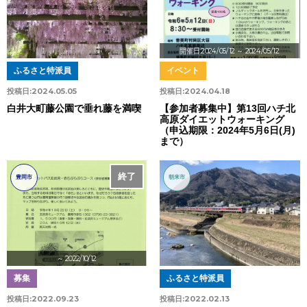
開催日:2024/05/12
～ 2024/05/12
ふるさと特派員
イベント
投稿日:
2024.05.05
投稿日:
2024.04.18
白井大町藤公園で垂れ藤を満喫
【参加者募集中】第13回ハチ北
高原ダイエットウォーキング
（申込期限：2024年5月6日(月)
まで）
終了
豊岡市
朝来市
～ 2022/10/12
募集
ふるさと特派員
投稿日:
2022.09.23
投稿日:
2022.02.13