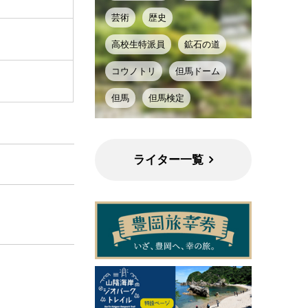
芸術
歴史
高校生特派員
鉱石の道
コウノトリ
但馬ドーム
但馬
但馬検定
ライター一覧