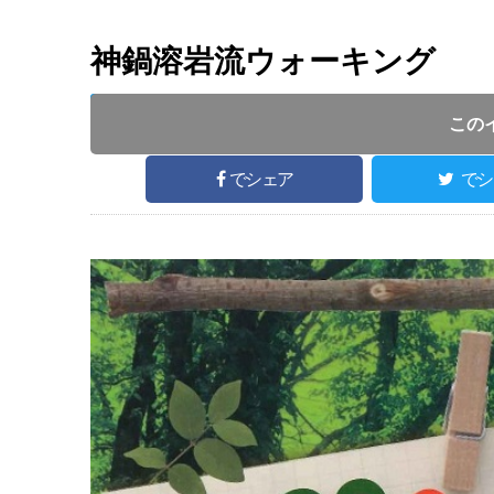
神鍋溶岩流ウォーキング
開催日 :
2019
.
04.29
～
2019
.
04.29
開催時間 : 9
この
でシェア
でシ