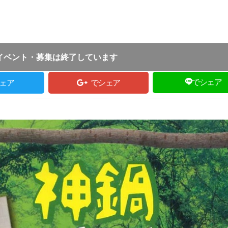
投稿日 :
2019.04.19
｜
豊岡市｜
ふるさとづく
:30 ～ 14:00
イベント・募集は終了しています
でシェア
ェア
でシェア