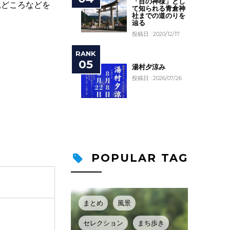
「目の神様」とし
見どころなどを
て知られる青倉神
社までの道のりを
辿る
投稿日 : 2020/12/17
湯村夕涼み
投稿日 : 2026/07/26
POPULAR TAG
まとめ
風景
セレクション
まち歩き