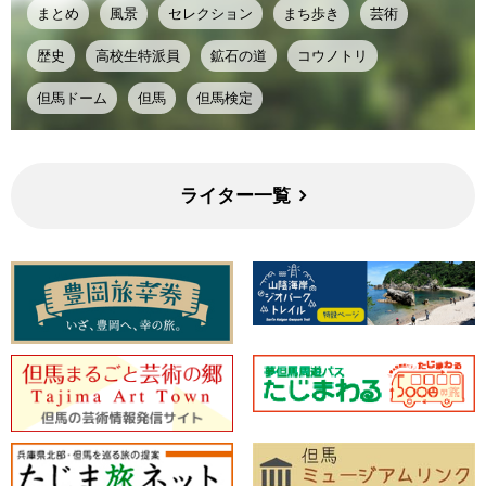
まとめ
風景
セレクション
まち歩き
芸術
歴史
高校生特派員
鉱石の道
コウノトリ
但馬ドーム
但馬
但馬検定
ライター一覧