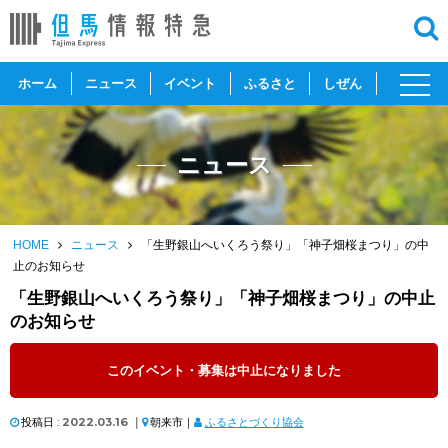
toggl
ホーム
ニュース
イベント
ふるさと
しぜん
navig
ニュース
HOME
ニュース
「生野銀山へいくろう祭り」「神子畑桜まつり」の中
止のお知らせ
「生野銀山へいくろう祭り」「神子畑桜まつり」の中止
のお知らせ
このイベント・募集は中止になりました
投稿日 :
2022.03.16
｜
朝来市｜
ふるさとづくり協会