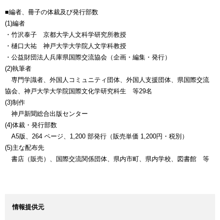
■編者、冊子の体裁及び発行部数
(1)編者
・竹沢泰子 京都大学人文科学研究所教授
・樋口大祐 神戸大学大学院人文学科教授
・公益財団法人兵庫県国際交流協会（企画・編集・発行）
(2)執筆者
専門学識者、外国人コミュニティ団体、外国人支援団体、県国際交流
協会、神戸大学大学院国際文化学研究科生 等29名
(3)制作
神戸新聞総合出版センター
(4)体裁・発行部数
A5版、264 ページ、1,200 部発行（販売単価 1,200円・税別）
(5)主な配布先
書店（販売）、国際交流関係団体、県内市町、県内学校、図書館 等
情報提供元