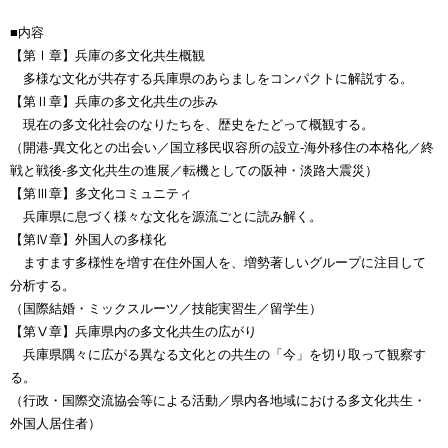
■内容
【第Ⅰ章】兵庫の多文化共生概観
多様な文化が共存する兵庫県のあらましをコンパクトに解説する。
【第Ⅱ章】兵庫の多文化共生の歩み
現在の多文化社会のなりたちを、歴史をたどって概観する。
（開港-異文化との出会い／国立移民収容所の設立-海外移住の本格化／終
戦と戦後-多文化共生の進展／転機としての阪神・淡路大震災）
【第Ⅲ章】多文化コミュニティ
兵庫県に息づく様々な文化を源流ごとに読み解く。
【第Ⅳ章】外国人の多様化
ますます多様性を増す在住外国人を、増勢著しいグループに注目して
分析する。
（国際結婚・ミックスルーツ／技能実習生／留学生）
【第Ⅴ章】兵庫県内の多文化共生の広がり
兵庫県隅々に広がる異なる文化との共生の「今」を切り取って観察す
る。
（行政・国際交流協会等による活動／県内各地域における多文化共生・
外国人居住者）