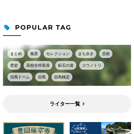
POPULAR TAG
まとめ
風景
セレクション
まち歩き
芸術
歴史
高校生特派員
鉱石の道
コウノトリ
但馬ドーム
但馬
但馬検定
ライター一覧