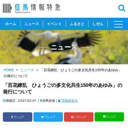
toggl
ホーム
ニュース
イベント
ふるさと
しぜん
navig
ニュース
HOME
ニュース
「百花繚乱 ひょうごの多文化共生150年のあゆみ」
の発行について
「百花繚乱 ひょうごの多文化共生150年のあゆみ」の
発行について
投稿日 :
2021.02.01
｜
但馬全域｜
TE取材担当
でシェア
でシェア
でシェア
でシェア