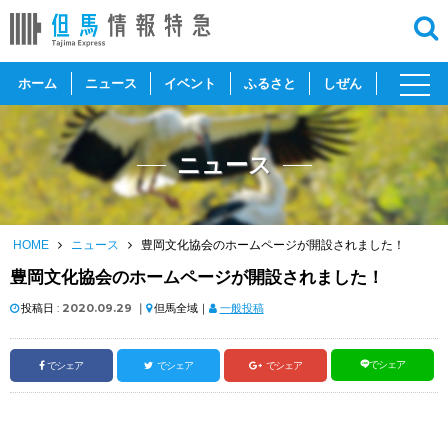
toggl
ホーム
ニュース
イベント
ふるさと
しぜん
navig
ニュース
HOME
ニュース
豊岡文化協会のホームページが開設されました！
豊岡文化協会のホームページが開設されました！
投稿日 :
2020.09.29
｜
但馬全域｜
一般投稿
でシェア
でシェア
でシェア
でシェア