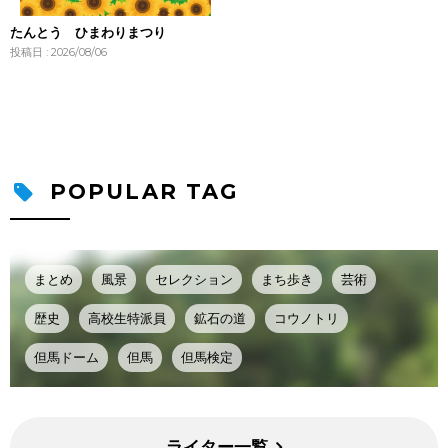
たんとう ひまわりまつり
投稿日 : 2026/08/06
POPULAR TAG
まとめ
風景
セレクション
まち歩き
芸術
歴史
高校生特派員
鉱石の道
コウノトリ
但馬ドーム
但馬
但馬検定
ライター一覧