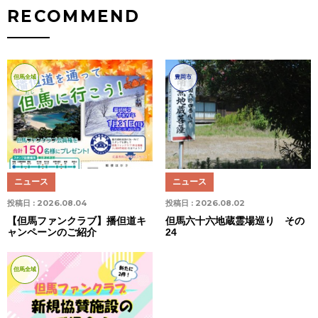
RECOMMEND
但馬全域
豊岡市
ニュース
ニュース
投稿日 :
2026.08.04
投稿日 :
2026.08.02
【但馬ファンクラブ】播但道キ
但馬六十六地蔵霊場巡り その
ャンペーンのご紹介
24
但馬全域