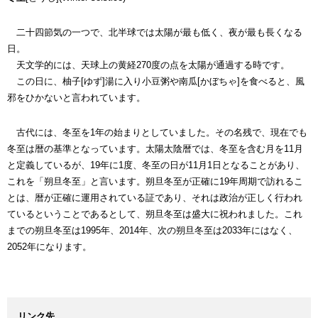
二十四節気の一つで、北半球では太陽が最も低く、夜が最も長くなる
日。
天文学的には、天球上の黄経270度の点を太陽が通過する時です。
この日に、柚子[ゆず]湯に入り小豆粥や南瓜[かぼちゃ]を食べると、風
邪をひかないと言われています。
古代には、冬至を1年の始まりとしていました。その名残で、現在でも
冬至は暦の基準となっています。太陽太陰暦では、冬至を含む月を11月
と定義しているが、19年に1度、冬至の日が11月1日となることがあり、
これを「朔旦冬至」と言います。朔旦冬至が正確に19年周期で訪れるこ
とは、暦が正確に運用されている証であり、それは政治が正しく行われ
ているということであるとして、朔旦冬至は盛大に祝われました。これ
までの朔旦冬至は1995年、2014年、次の朔旦冬至は2033年にはなく、
2052年になります。
リンク先