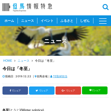
toggl
ホーム
ニュース
イベント
ふるさと
しぜん
navig
ニュース
HOME
ニュース
今日は「冬至」
今日は「冬至」
投稿日 :
2019.12.22
｜
但馬全域｜
TE取材担当
でシェア
でシェア
でシェア
でシェア
冬至
[とうじ](Winter solstice)