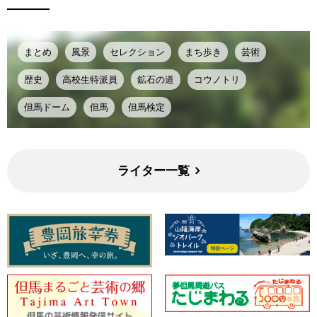
まとめ
風景
セレクション
まち歩き
芸術
歴史
高校生特派員
鉱石の道
コウノトリ
但馬ドーム
但馬
但馬検定
ライター一覧