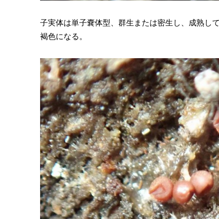
子実体は単子嚢体型、群生または密生し、成熟し
褐色になる。