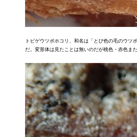
トビゲウツボホコリ、和名は「とび色の毛のウツ
だ。変形体は見たことは無いのだが桃色・赤色ま