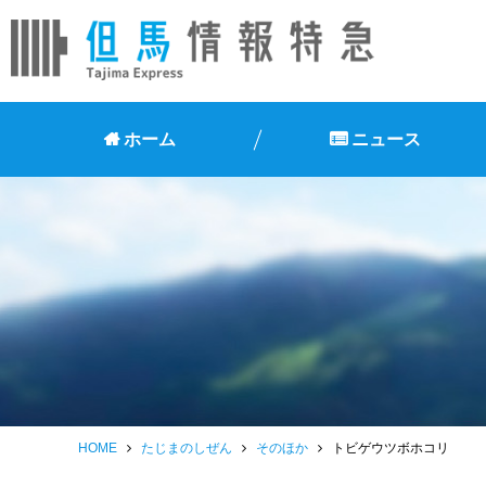
ホーム
ニュース
HOME
たじまのしぜん
そのほか
トビゲウツボホコリ