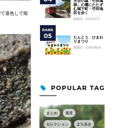
天空の城「竹田城
跡」の麓にたたず
む城下町・竹田地
区を歩く
がて退色して暗
投稿日 : 2020/11/12
たんとう ひまわ
りまつり
投稿日 : 2026/08/06
POPULAR TAG
まとめ
風景
セレクション
まち歩き