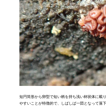
短円筒形から卵型で短い柄を持ち浅い杯状体に載
やすいことが特徴的で、しばしば一団となって落