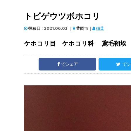
トビゲウツボホコリ
投稿日 :
2021.06.03
｜
豊岡市｜
稲葉
ケホコリ目 ケホコリ科 鳶毛靭埃 （Lin
でシェア
でシ