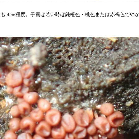
ても４㎜程度。子嚢は若い時は鈍橙色・桃色または赤褐色でや