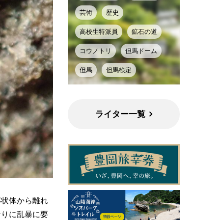
芸術
歴史
高校生特派員
鉱石の道
コウノトリ
但馬ドーム
但馬
但馬検定
ライター一覧
杯状体から離れ
なりに乱暴に要