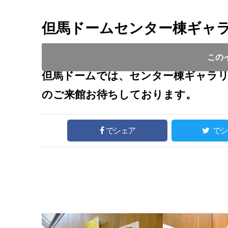
但馬ドームセンター棟ギャラ
開催日 :
2021
.
06.04
～
2021
.
06.29
開催時間 : 9
この
但馬ドームでは、センター棟ギャラリ
のご来館お待ちしております。
でシェア
でシ