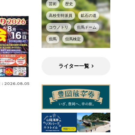
芸術
歴史
高校生特派員
鉱石の道
コウノトリ
但馬ドーム
但馬
但馬検定
ライター一覧
 :
2026.08.05