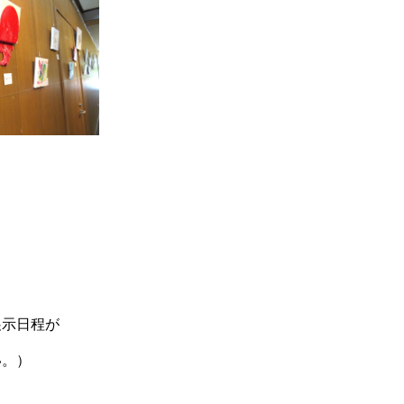
展示日程が
い。）