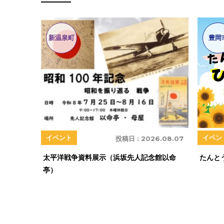
新温泉町
豊岡
イベン
イベント
投稿日 :
2026.08.07
たんと
太平洋戦争資料展示（浜坂先人記念館以命
亭）