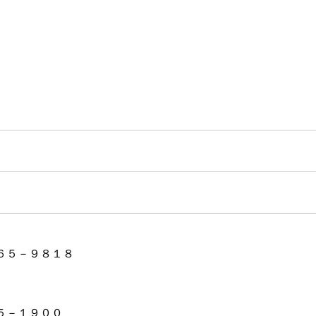
６５－９８１８
５－１９００