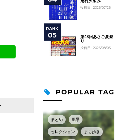
湯村夕涼み
投稿日 : 2026/07/26
第48回あさご夏祭
り
投稿日 : 2026/08/05
POPULAR TAG
まとめ
風景
セレクション
まち歩き