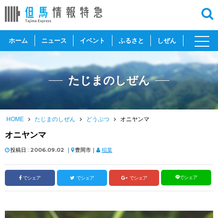
toggl
ホーム
ニュース
イベント
ふるさと
しぜん
navig
たじまのしぜん
HOME
たじまのしぜん
どうぶつ
オニヤンマ
オニヤンマ
投稿日 :
2006.09.02
｜
豊岡市｜
稲葉
でシェア
でシェア
でシェア
でシェア