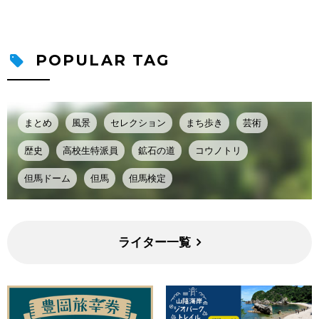
POPULAR TAG
まとめ
風景
セレクション
まち歩き
芸術
歴史
高校生特派員
鉱石の道
コウノトリ
但馬ドーム
但馬
但馬検定
ライター一覧