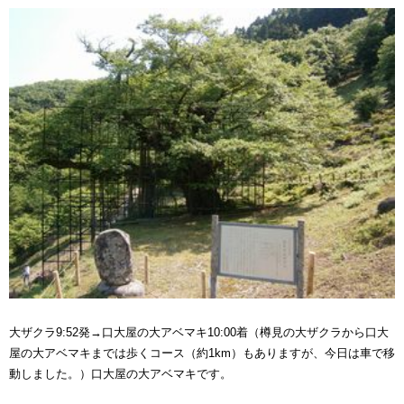
大ザクラ9:52発→口大屋の大アベマキ10:00着（樽見の大ザクラから口大
屋の大アベマキまでは歩くコース（約1km）もありますが、今日は車で移
動しました。）口大屋の大アベマキです。