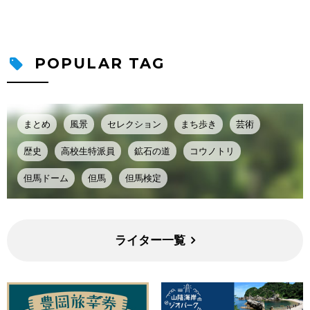
POPULAR TAG
まとめ
風景
セレクション
まち歩き
芸術
歴史
高校生特派員
鉱石の道
コウノトリ
但馬ドーム
但馬
但馬検定
ライター一覧