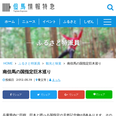
toggl
ホーム
ニュース
イベント
ふるさと
しぜん
navig
ふるさと特派員
HOME
ふるさと特派員
観光と味覚
南但馬の国指定巨木巡り
南但馬の国指定巨木巡り
投稿日 :
2012.05.19
｜
養父市｜
まっち
でシェア
でシェア
でシェア
でシェア
兵庫県内に巨樹、巨木と呼べる国指定の天然記念物が8本あります。その