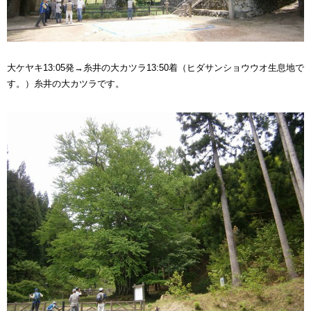
大ケヤキ13:05発→糸井の大カツラ13:50着（ヒダサンショウウオ生息地で
す。）糸井の大カツラです。