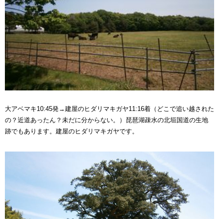
大アベマキ10:45発→建屋のヒダリマキガヤ11:16着（どこで追い越された
の？近道あったん？未だに分からない。）琵琶湖疎水の北垣国道の生地
跡でもあります。建屋のヒダリマキガヤです。