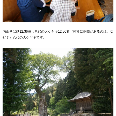
内山そば処12:36発→八代の大ケヤキ12:50着（神社に銅鐘があるのは、な
ぜ？）八代の大ケヤキです。