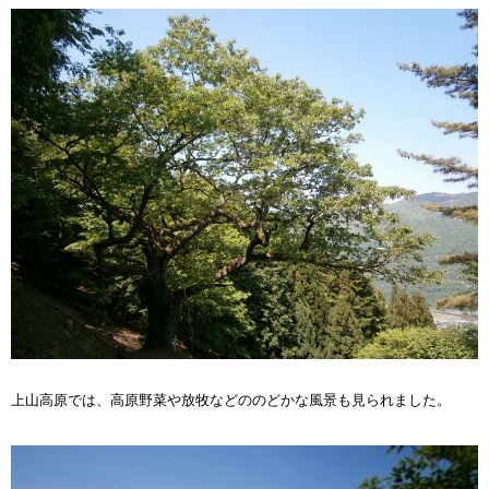
上山高原では、高原野菜や放牧などののどかな風景も見られました。