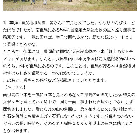
15:00頃に養父地域局着、皆さんご苦労さんでした。かなりのんびり、ど
たばたでしたが、南但馬にある5本の国指定天然記念物の巨木巡り無事任
務完了です。一気に回れば、半日で回れるかな。新たな観光ルートとし
て登録できるかな。
ところで、但馬には、豊岡市に国指定天然記念物の巨木「畑上の大トチ
ノキ」があります。なんと、兵庫県内に8本ある国指定天然記念物の巨木
のうち、6本が但馬にあるのです。このことは、但馬が誇るべき自然環境
のすばらしさを証明する一つではないでしょうか。
このあと、皆さんの感想などを掲載させていただきます。
【たけさん】
南但馬の巨木を一気に５本も見られるなんて最高の企画でしたね♪樽見の
大ザクラは登っていく途中で、周り一面に積まれた石垣のすごさにまず
圧倒されました。岩だらけの山の斜面に、桑を植えるために取り除かれ
た石を何段にも積み上げて石垣になったのだそうです。想像もつかない
ぐらいの長い時間を、その石垣と樹齢１０００年以上の巨木に感じるこ
とが出来ます。