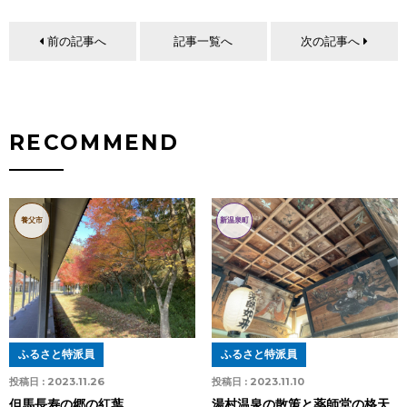
前の記事へ
記事一覧へ
次の記事へ
RECOMMEND
養父市
新温泉町
ふるさと特派員
ふるさと特派員
投稿日 :
2023.11.26
投稿日 :
2023.11.10
但馬長寿の郷の紅葉
湯村温泉の散策と薬師堂の格天