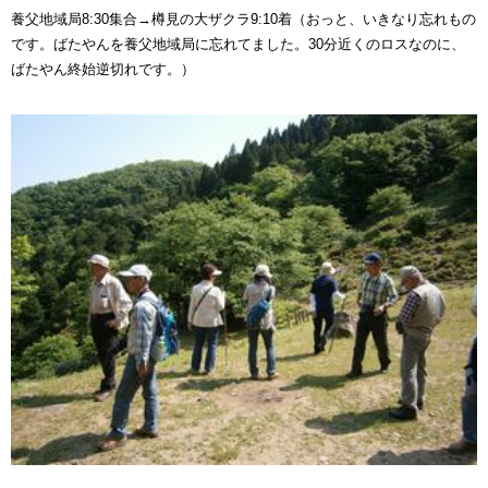
養父地域局8:30集合→樽見の大ザクラ9:10着（おっと、いきなり忘れもの
です。ばたやんを養父地域局に忘れてました。30分近くのロスなのに、
ばたやん終始逆切れです。）