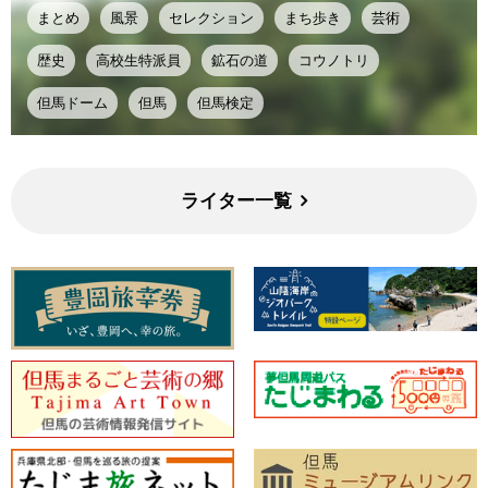
まとめ
風景
セレクション
まち歩き
芸術
歴史
高校生特派員
鉱石の道
コウノトリ
但馬ドーム
但馬
但馬検定
ライター一覧