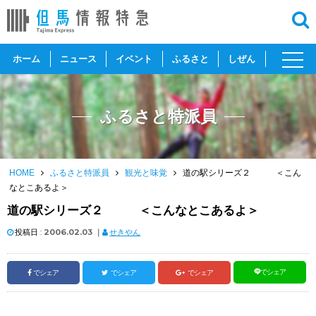
toggl
ホーム
ニュース
イベント
ふるさと
しぜん
navig
ふるさと特派員
HOME
ふるさと特派員
観光と味覚
道の駅シリーズ２ ＜こん
なとこあるよ＞
道の駅シリーズ２ ＜こんなとこあるよ＞
投稿日 :
2006.02.03
｜
せきやん
でシェア
でシェア
でシェア
でシェア