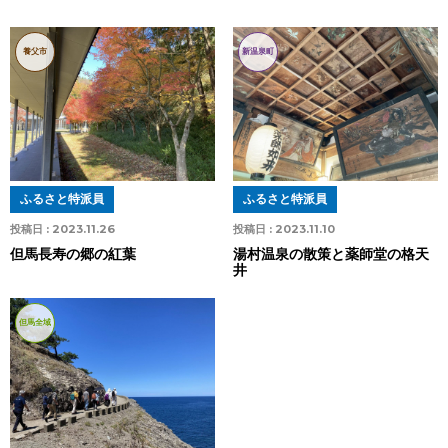
養父市
新温泉町
ふるさと特派員
ふるさと特派員
投稿日 :
2023.11.26
投稿日 :
2023.11.10
但馬長寿の郷の紅葉
湯村温泉の散策と薬師堂の格天
井
但馬全域