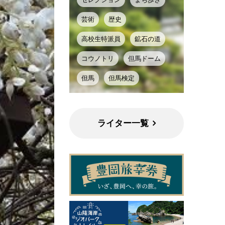
芸術
歴史
高校生特派員
鉱石の道
コウノトリ
但馬ドーム
但馬
但馬検定
ライター一覧