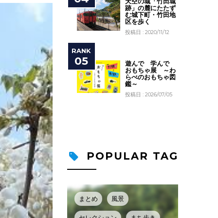
天空の城「竹田城
跡」の麓にたたず
む城下町・竹田地
区を歩く
投稿日 : 2020/11/12
遊んで 学んで
おもちゃ展 ～わ
らべのおもちゃ図
鑑～
投稿日 : 2026/07/05
POPULAR TAG
まとめ
風景
セレクション
まち歩き