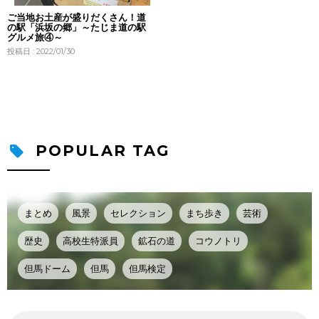
ご当地お土産が盛りだくさん！道
の駅「浜坂の郷」～たじま道の駅
グルメ旅④～
投稿日 : 2022/01/30
POPULAR TAG
まとめ
風景
セレクション
まち歩き
芸術
歴史
高校生特派員
鉱石の道
コウノトリ
但馬ドーム
但馬
但馬検定