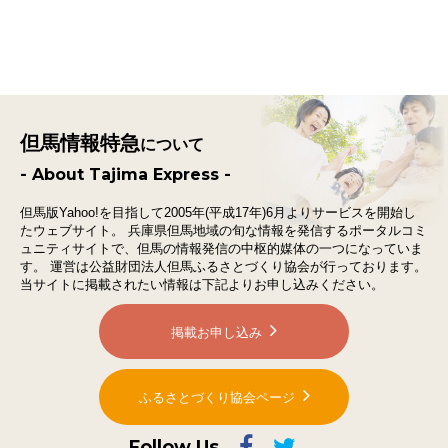
但馬情報特急
について
- About Tajima Express -
但馬版Yahoo!を目指して2005年(平成17年)6月よりサービスを開始し
たウェブサイト。
兵庫県但馬地域の旬な情報を発信するポータルコミ
ュニティサイトで、
但馬の情報発信の中枢的媒体の一つになっていま
す。
運営は公益財団法人但馬ふるさとづくり協会が行っております。
当サイトに掲載されたい情報は下記よりお申し込みください。
掲載お申し込み
ふるさとづくり協会ページ
Follow Us