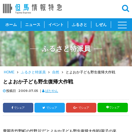
toggl
ホーム
ニュース
イベント
ふるさと
しぜん
navig
ふるさと特派員
HOME
ふるさと特派員
自然
とよおか子ども野生復帰大作戦
とよおか子ども野生復帰大作戦
投稿日 :
2009.07.05
｜
ばたやん
でシェア
でシェア
でシェア
でシェア
豊岡市竹野町の竹野川で“とよおか子ども野生復帰大作戦(親子の楽