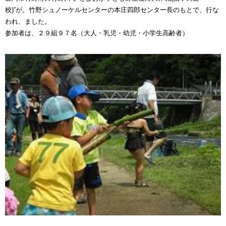
校)”が。竹野シュノーケルセンターの本庄四郎センター長のもとで、行な
われ、ました。
参加者は、２９組９７名（大人・乳児・幼児・小学生高齢者）