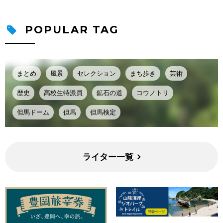
POPULAR TAG
まとめ
風景
セレクション
まち歩き
芸術
歴史
高校生特派員
鉱石の道
コウノトリ
但馬ドーム
但馬
但馬検定
ライター一覧