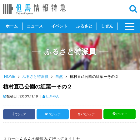
toggl
ホーム
ニュース
イベント
ふるさと
しぜん
navig
ふるさと特派員
HOME
ふるさと特派員
自然
植村直己公園の紅葉ーその２
植村直己公園の紅葉ーその２
投稿日 :
2007.11.19
｜
せきやん
でシェア
でシェア
でシェア
でシェア
スローにんさんの情報みて行ってきました。