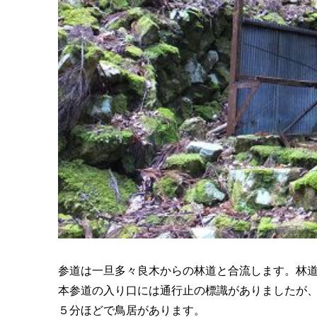
参道は一旦多々良木からの林道と合流します。林
本参道の入り口には通行止の標識がありましたが
５分ほどで鳥居があります。