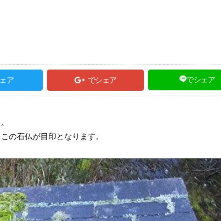
でシェア
ェア
でシェア
た。
。この石仏が目印となります。