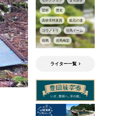
セレクション
まち歩き
芸術
歴史
高校生特派員
鉱石の道
コウノトリ
但馬ドーム
但馬
但馬検定
ライター一覧