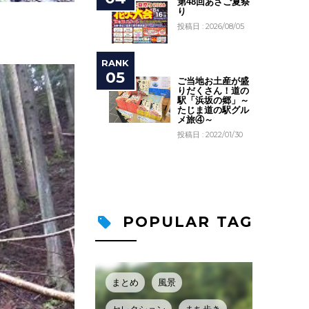
第48回あさご夏祭
り
投稿日 : 2026/08/05
ご当地お土産が盛
りだくさん！道の
駅「浜坂の郷」～
たじま道の駅グル
メ旅④～
投稿日 : 2022/01/30
POPULAR TAG
まとめ
風景