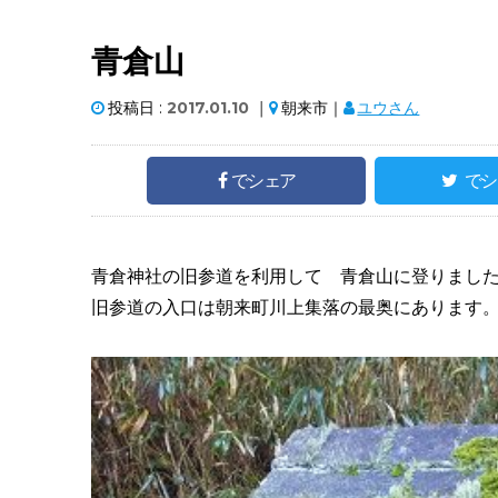
青倉山
投稿日 :
2017.01.10
｜
朝来市｜
ユウさん
でシェア
でシ
青倉神社の旧参道を利用して 青倉山に登りまし
旧参道の入口は朝来町川上集落の最奥にあります