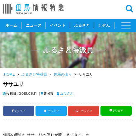
toggl
ホーム
ニュース
イベント
ふるさと
しぜん
navig
ふるさと特派員
HOME
ふるさと特派員
但馬の山々
ササユリ
ササユリ
投稿日 :
2015.06.11
｜
豊岡市｜
ユウさん
でシェア
でシェア
でシェア
でシェア
但馬の野山にササユリの便りが聞こえてきました