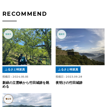
RECOMMEND
朝来市
朝来市
ふるさと特派員
ふるさと特派員
投稿日 :
2024.05.05
投稿日 :
2023.09.28
新緑の立雲峡から竹田城跡を眺
夜明けの竹田城跡
める
養父市