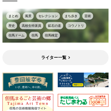
まとめ
風景
セレクション
まち歩き
芸術
歴史
高校生特派員
鉱石の道
コウノトリ
但馬ドーム
但馬
但馬検定
ライター一覧