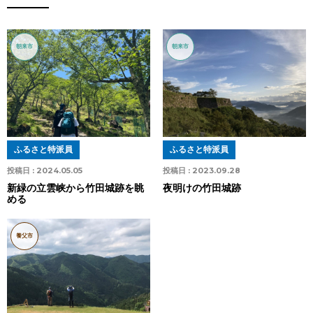
朝来市
朝来市
ふるさと特派員
ふるさと特派員
投稿日 :
2024.05.05
投稿日 :
2023.09.28
新緑の立雲峡から竹田城跡を眺
夜明けの竹田城跡
める
養父市