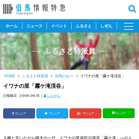
toggl
ホーム
ニュース
イベント
ふるさと
しぜん
navig
ふるさと特派員
HOME
ふるさと特派員
但馬の山々
イワナの里「霧ケ滝渓谷」
イワナの里「霧ケ滝渓谷」
投稿日 :
2009.06.15
｜
しもやん
でシェア
でシェア
でシェア
でシェア
入梅と言いながら晴天の一日、イワナの里岸田川源流「霧ケ滝」へのト