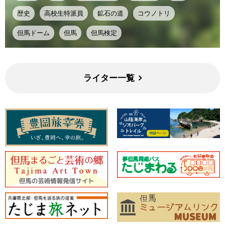
歴史
高校生特派員
鉱石の道
コウノトリ
但馬ドーム
但馬
但馬検定
ライター一覧