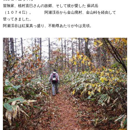
冒険家、植村直巳さんの故郷、そして彼が愛した 蘇武岳
（１０７４㍍）。 阿瀬渓谷から金山廃村、金山峠を経由して
登ってきました。
阿瀬渓谷は紅葉真っ盛り、不動尊あたりが今は見頃。