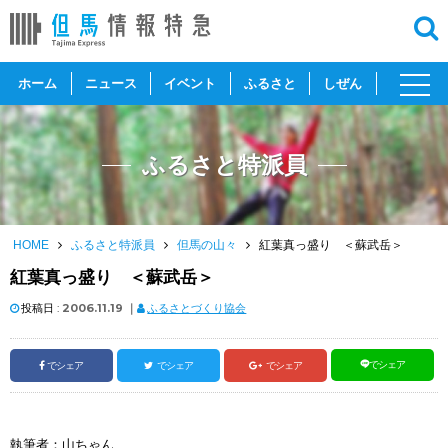
toggl
ホーム
ニュース
イベント
ふるさと
しぜん
navig
ふるさと特派員
HOME
ふるさと特派員
但馬の山々
紅葉真っ盛り ＜蘇武岳＞
紅葉真っ盛り ＜蘇武岳＞
投稿日 :
2006.11.19
｜
ふるさとづくり協会
でシェア
でシェア
でシェア
でシェア
執筆者：山ちゃん