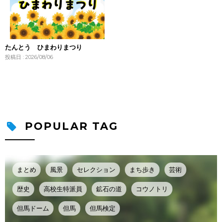
たんとう ひまわりまつり
投稿日 : 2026/08/06
POPULAR TAG
まとめ
風景
セレクション
まち歩き
芸術
歴史
高校生特派員
鉱石の道
コウノトリ
但馬ドーム
但馬
但馬検定