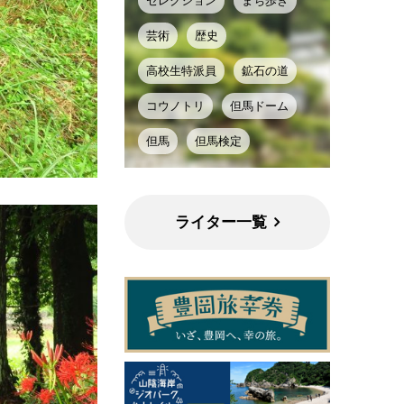
セレクション
まち歩き
芸術
歴史
高校生特派員
鉱石の道
コウノトリ
但馬ドーム
但馬
但馬検定
ライター一覧