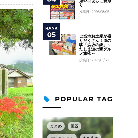
第48回あさご夏祭
り
投稿日 : 2026/08/05
ご当地お土産が盛
りだくさん！道の
駅「浜坂の郷」～
たじま道の駅グル
メ旅④～
投稿日 : 2022/01/30
POPULAR TAG
まとめ
風景