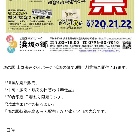
道の駅 山陰海岸ジオパーク 浜坂の郷で3周年創業祭ご開催されます。
「特産品露店販売」
「牛肉・豚肉・鶏肉の日替わり奉仕品」
「30食限定 日替わり限定ランチ」
「浜坂地エビ汁の振るまい」
「道の駅特別記念きっぷ配布」など盛り沢山の内容です。
日時