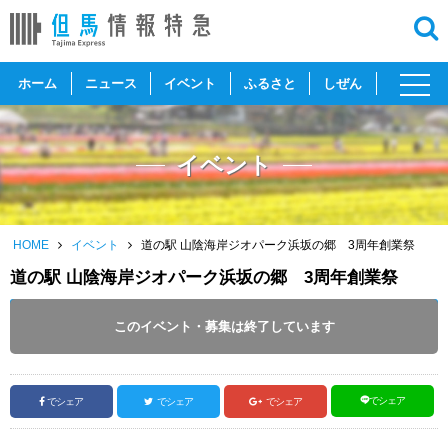
toggl
ホーム
ニュース
イベント
ふるさと
しぜん
navig
イベント
HOME
イベント
道の駅 山陰海岸ジオパーク浜坂の郷 3周年創業祭
道の駅 山陰海岸ジオパーク浜坂の郷 3周年創業祭
開催日 :
2020
.
09.20
～
2020
.
09.22
このイベント・募集は終了しています
投稿日 :
2020.09.20
｜
新温泉町｜
ふるさとづくり協会
でシェア
でシェア
でシェア
でシェア