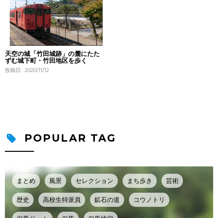
天空の城「竹田城跡」の麓にたた
ずむ城下町・竹田地区を歩く
投稿日 : 2020/11/12
POPULAR TAG
まとめ
風景
セレクション
まち歩き
芸術
歴史
高校生特派員
鉱石の道
コウノトリ