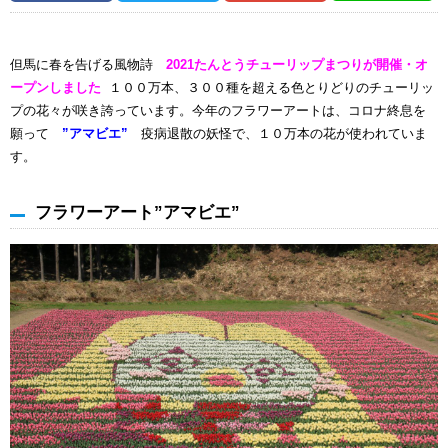
但馬に春を告げる風物詩
2021たんとうチューリップまつりが開催・オ
ープンしました
１００万本、３００種を超える色とりどりのチューリッ
プの花々が咲き誇っています。今年のフラワーアートは、コロナ終息を
願って
”アマビエ”
疫病退散の妖怪で、１０万本の花が使われていま
す。
フラワーアート”アマビエ”