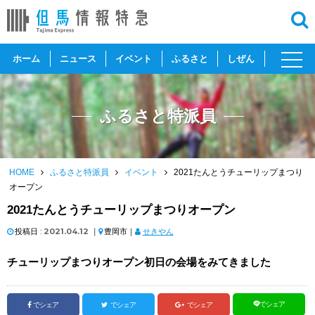
toggl
ホーム
ニュース
イベント
ふるさと
しぜん
navig
ふるさと特派員
HOME
ふるさと特派員
イベント
2021たんとうチューリップまつり
オープン
2021たんとうチューリップまつりオープン
投稿日 :
2021.04.12
｜
豊岡市｜
せきやん
チューリップまつりオープン初日の会場をみてきました
でシェア
でシェア
でシェア
でシェア