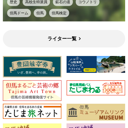
歴史
高校生特派員
鉱石の道
コウノトリ
但馬ドーム
但馬
但馬検定
ライター一覧