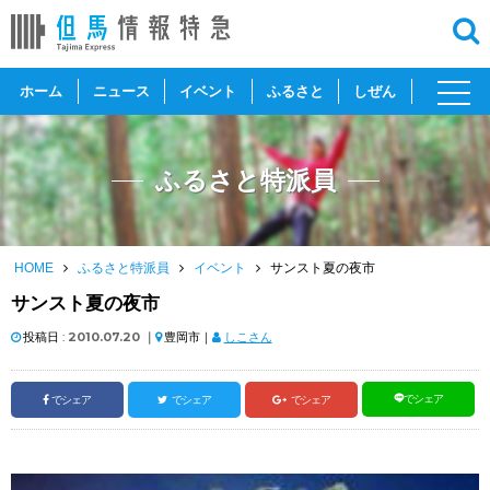
toggl
ホーム
ニュース
イベント
ふるさと
しぜん
navig
ふるさと特派員
HOME
ふるさと特派員
イベント
サンスト夏の夜市
サンスト夏の夜市
投稿日 :
2010.07.20
｜
豊岡市｜
しこさん
でシェア
でシェア
でシェア
でシェア