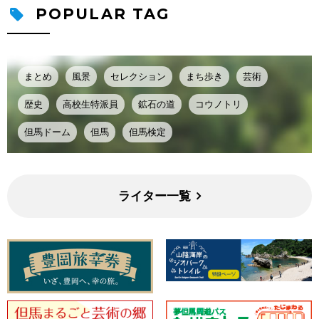
POPULAR TAG
まとめ
風景
セレクション
まち歩き
芸術
歴史
高校生特派員
鉱石の道
コウノトリ
但馬ドーム
但馬
但馬検定
ライター一覧