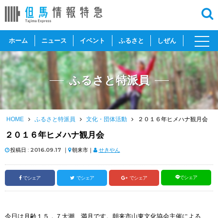
toggl
ホーム
ニュース
イベント
ふるさと
しぜん
navig
ふるさと特派員
HOME
ふるさと特派員
文化・団体活動
２０１６年ヒメハナ観月会
２０１６年ヒメハナ観月会
投稿日 :
2016.09.17
｜
朝来市｜
せきやん
でシェア
でシェア
でシェア
でシェア
今日は月齢１５．７大潮、満月です。朝来市山東文化協会主催による