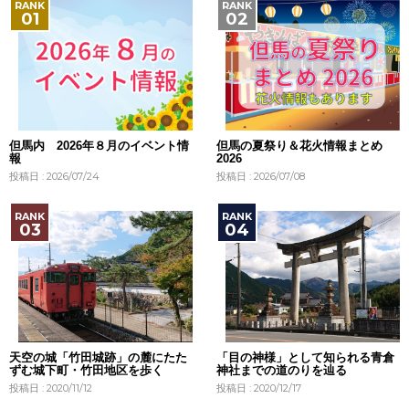
但馬内 2026年８月のイベント情
但馬の夏祭り＆花火情報まとめ
報
2026
投稿日 : 2026/07/24
投稿日 : 2026/07/08
天空の城「竹田城跡」の麓にたた
「目の神様」として知られる青倉
ずむ城下町・竹田地区を歩く
神社までの道のりを辿る
投稿日 : 2020/11/12
投稿日 : 2020/12/17