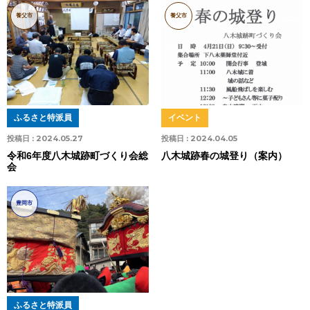
養父市
養父市
ふるさと特派員
イベント
投稿日 :
2024.05.27
投稿日 :
2024.04.05
令和6年度八木城跡町づくり会総
八木城跡春の城登り（案内）
会
豊岡市
ふるさと特派員