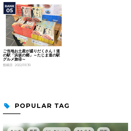
ご当地お土産が盛りだくさん！道
の駅「浜坂の郷」～たじま道の駅
グルメ旅④～
投稿日 : 2022/01/30
POPULAR TAG