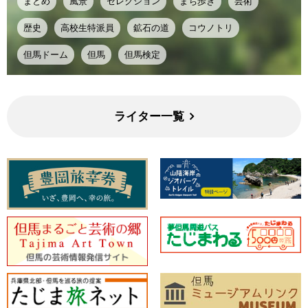
まとめ
風景
セレクション
まち歩き
芸術
歴史
高校生特派員
鉱石の道
コウノトリ
但馬ドーム
但馬
但馬検定
ライター一覧