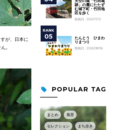
天空の城「竹田城
跡」の麓にたたず
む城下町・竹田地
区を歩く
投稿日 : 2020/11/12
たんとう ひまわ
ますが、日本に
りまつり
せん。
投稿日 : 2026/08/06
POPULAR TAG
まとめ
風景
セレクション
まち歩き