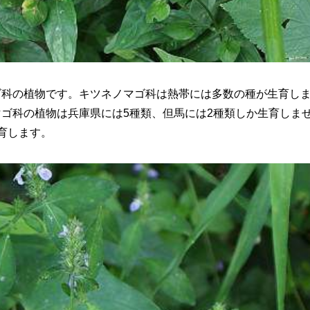
ゴ科の植物です。キツネノマゴ科は熱帯には多数の種が生育し
ゴ科の植物は兵庫県には5種類、但馬には2種類しか生育しま
育します。