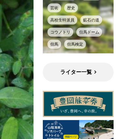
芸術
歴史
高校生特派員
鉱石の道
コウノトリ
但馬ドーム
但馬
但馬検定
ライター一覧