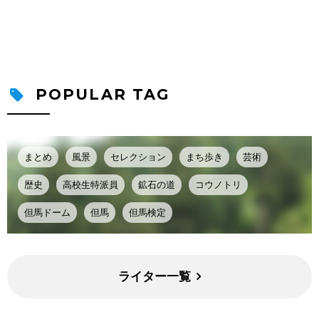
POPULAR TAG
まとめ
風景
セレクション
まち歩き
芸術
歴史
高校生特派員
鉱石の道
コウノトリ
但馬ドーム
但馬
但馬検定
ライター一覧