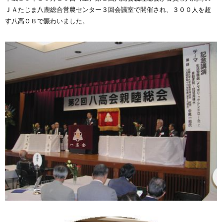
ＪＡたじま八鹿総合営農センター３回会議室で開催され、３００人を超
す八高ＯＢで賑わいました。