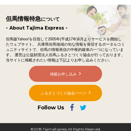
但馬情報特急
について
- About Tajima Express -
但馬版Yahoo!を目指して2005年(平成17年)6月よりサービスを開始し
たウェブサイト。
兵庫県但馬地域の旬な情報を発信するポータルコミ
ュニティサイトで、
但馬の情報発信の中枢的媒体の一つになっていま
す。
運営は公益財団法人但馬ふるさとづくり協会が行っております。
当サイトに掲載されたい情報は下記よりお申し込みください。
掲載お申し込み
ふるさとづくり協会ページ
Follow Us
©2018 TajimaExpress All Rights Reserved.