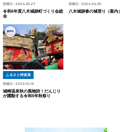
投稿日 :
2024.05.27
投稿日 :
2024.04.05
令和6年度八木城跡町づくり会総
八木城跡春の城登り（案内）
会
豊岡市
ふるさと特派員
投稿日 :
2023.10.19
城崎温泉秋の風物詩！だんじり
が躍動する令和5年秋祭り