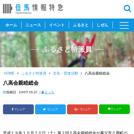
toggl
ホーム
ニュース
イベント
ふるさと
しぜん
navig
ふるさと特派員
HOME
ふるさと特派員
文化・団体活動
八高会親睦総会
八高会親睦総会
投稿日 :
2007.10.21
｜
まっち
でシェア
でシェア
でシェア
でシェア
平成１９年１０月２０日（土）第２回八高会親睦総会が養父市八鹿町の