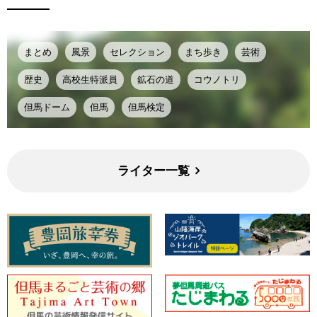
まとめ
風景
セレクション
まち歩き
芸術
歴史
高校生特派員
鉱石の道
コウノトリ
但馬ドーム
但馬
但馬検定
ライター一覧