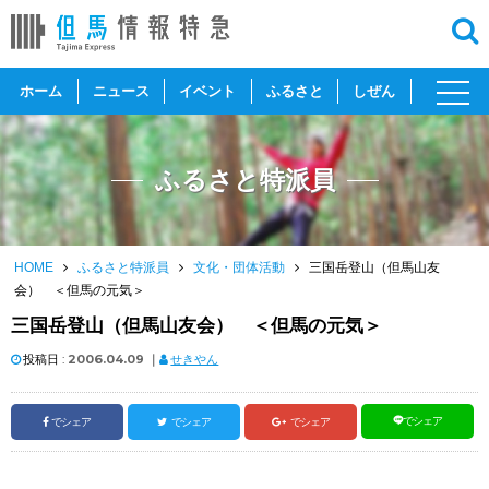
toggl
ホーム
ニュース
イベント
ふるさと
しぜん
navig
ふるさと特派員
HOME
ふるさと特派員
文化・団体活動
三国岳登山（但馬山友
会） ＜但馬の元気＞
三国岳登山（但馬山友会） ＜但馬の元気＞
投稿日 :
2006.04.09
｜
せきやん
でシェア
でシェア
でシェア
でシェア