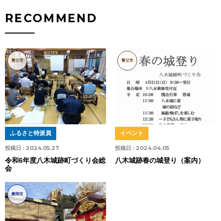
RECOMMEND
養父市
養父市
ふるさと特派員
イベント
投稿日 :
2024.05.27
投稿日 :
2024.04.05
令和6年度八木城跡町づくり会総
八木城跡春の城登り（案内）
会
豊岡市