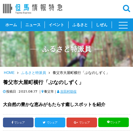
toggl
ホーム
ニュース
イベント
ふるさと
しぜん
navig
ふるさと特派員
HOME
ふるさと特派員
養父市大屋町横行「ぶなのしずく」
養父市大屋町横行「ぶなのしずく」
投稿日 :
2021.08.17
｜
養父市｜
吉田村助役
大自然の豊かな恵みがもたらす癒しスポットを紹介
でシェア
でシェア
でシェア
でシェア