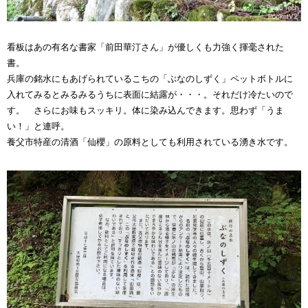
看板はあの有名な書家「前田華汀さん」が優しくも力強く揮毫された
書。
兵庫の銘水にもあげられているこちの「ぶなのしずく」ペットボトルに
入れてみるとみるみるうちに表面に結露が・・・。それだけ冷たいので
す。 さらにお味もスッキリ。体に染み込んできます。思わず「うま
い！」と連呼。
養父市特産の清酒「仙櫻」の原料としても利用されている湧き水です。