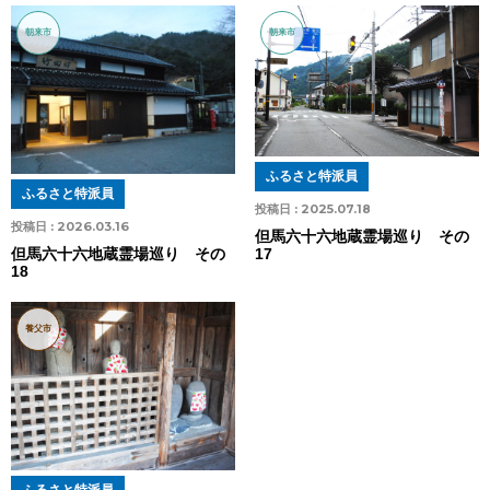
朝来市
朝来市
ふるさと特派員
ふるさと特派員
投稿日 :
2025.07.18
投稿日 :
2026.03.16
但馬六十六地蔵霊場巡り その
17
但馬六十六地蔵霊場巡り その
18
養父市