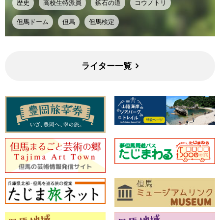
歴史
高校生特派員
鉱石の道
コウノトリ
但馬ドーム
但馬
但馬検定
ライター一覧