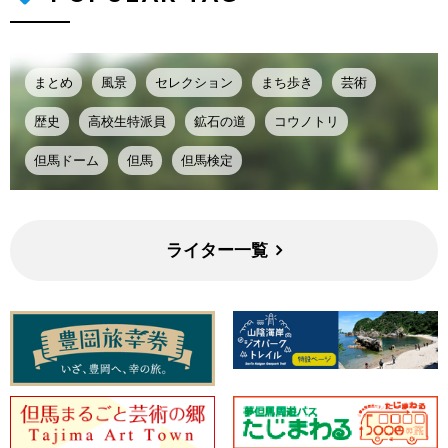
まとめ
風景
セレクション
まち歩き
芸術
歴史
高校生特派員
鉱石の道
コウノトリ
但馬ドーム
但馬
但馬検定
ライター一覧