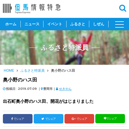
toggl
ホーム
ニュース
イベント
ふるさと
しぜん
navig
ふるさと特派員
HOME
ふるさと特派員
奥小野のハス田
奥小野のハス田
投稿日 :
2019.07.09
｜
豊岡市｜
せきやん
出石町奥小野のハス田、開花がはじまりました
でシェア
でシェア
でシェア
でシェア