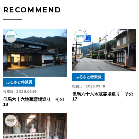
RECOMMEND
朝来市
朝来市
ふるさと特派員
ふるさと特派員
投稿日 :
2025.07.18
投稿日 :
2026.03.16
但馬六十六地蔵霊場巡り その
17
但馬六十六地蔵霊場巡り その
18
養父市