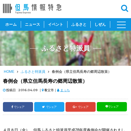
toggl
ホーム
ニュース
イベント
ふるさと
しぜん
navig
ふるさと特派員
HOME
ふるさと特派員
春例会（県立但馬長寿の郷周辺散策）
春例会（県立但馬長寿の郷周辺散策）
投稿日 :
2016.04.09
｜
養父市｜
まっち
でシェア
でシェア
でシェア
でシェア
４月８日（金）、但馬ふるさと特派員平成28年度春例会が開催されまし