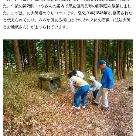
た。午後の第2部、ユウさんの案内で県立但馬長寿の郷周辺を散策しまし
た。まずは、お大師道めぐりコースです。弘化３年(1846年)に整備された
と伝えられており、８８か所ある祠にはそれぞれ２体の石像 （弘法大師
とお地蔵さん）がまつられています。