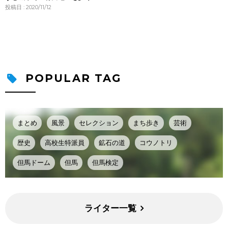
投稿日 : 2020/11/12
POPULAR TAG
まとめ
風景
セレクション
まち歩き
芸術
歴史
高校生特派員
鉱石の道
コウノトリ
但馬ドーム
但馬
但馬検定
ライター一覧