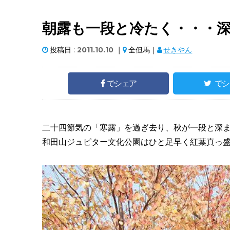
朝露も一段と冷たく・・・
投稿日 :
2011.10.10
｜
全但馬｜
せきやん
でシェア
でシ
二十四節気の「寒露」を過ぎ去り、秋が一段と深
和田山ジュピター文化公園はひと足早く紅葉真っ