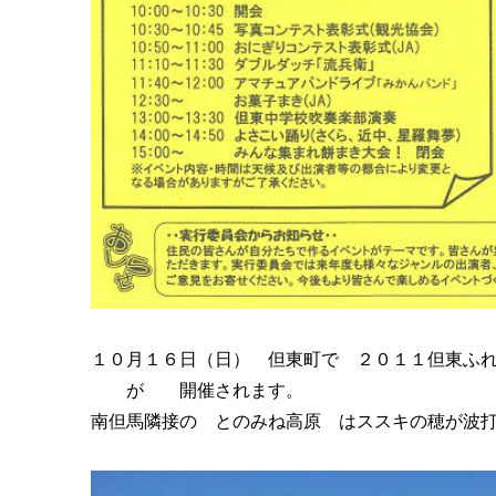
１０月１６日（日） 但東町で ２０１１但東
が 開催されます。
南但馬隣接の とのみね高原 はススキの穂が波