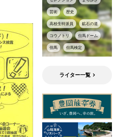
芸術
歴史
高校生特派員
鉱石の道
コウノトリ
但馬ドーム
但馬
但馬検定
ライター一覧