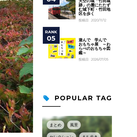
天空の城「竹田城
跡」の麓にたたず
む城下町・竹田地
区を歩く
投稿日 : 2020/11/12
遊んで 学んで
おもちゃ展 ～わ
らべのおもちゃ図
鑑～
投稿日 : 2026/07/05
POPULAR TAG
まとめ
風景
セレクション
まち歩き