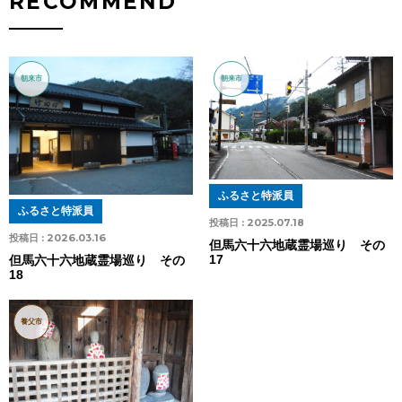
RECOMMEND
朝来市
朝来市
ふるさと特派員
ふるさと特派員
投稿日 :
2025.07.18
投稿日 :
2026.03.16
但馬六十六地蔵霊場巡り その
17
但馬六十六地蔵霊場巡り その
18
養父市