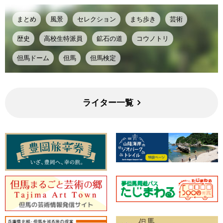
まとめ
風景
セレクション
まち歩き
芸術
歴史
高校生特派員
鉱石の道
コウノトリ
但馬ドーム
但馬
但馬検定
ライター一覧