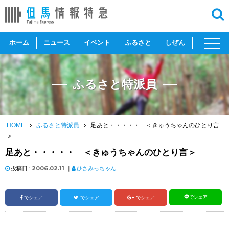
toggl
ホーム
ニュース
イベント
ふるさと
しぜん
navig
ふるさと特派員
HOME
ふるさと特派員
足あと・・・・・ ＜きゅうちゃんのひとり言
＞
足あと・・・・・ ＜きゅうちゃんのひとり言＞
投稿日 :
2006.02.11
｜
ひさみっちゃん
でシェア
でシェア
でシェア
でシェア