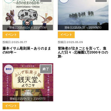
開催日:2025/05/24
～ 2025/07/06
開催日:2025/04/25
～ 2025/09/30
イベント
イベント
投稿日:
2025.05.17
投稿日:
2025.05.09
藤本イサム彫刻展～ありのまま
冒険者が泣きごとを言って、進
の60年～
んだ日々 -北極圏1万2000キロの
旅-
終了
豊岡市
開催日:2025/04/12
～ 2025/07/13
イベント