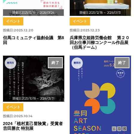
開催日:2025/12/19
～ 2026/01/24
開催日:2025/12/18
～ 2026/01/13
イベント
イベント
投稿日:
2025.12.20
投稿日:
2025.12.23
但馬コミュニティ協創会議 第8
兵庫県立姫路労働会館 第２０
回
回お仕事川柳コンクール作品展
（但馬ドーム）
終了
終了
豊岡市
豊岡市
開催日:2025/10/18
～ 2026/03/31
イベント
投稿日:
2025.10.14
2024「植村直己冒険賞」受賞者
𠮷田勝次 特別展