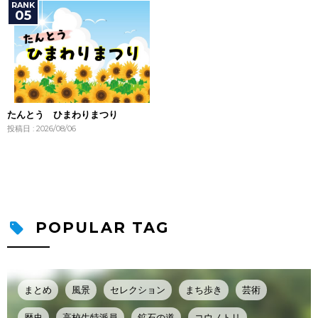
たんとう ひまわりまつり
投稿日 : 2026/08/06
POPULAR TAG
まとめ
風景
セレクション
まち歩き
芸術
歴史
高校生特派員
鉱石の道
コウノトリ