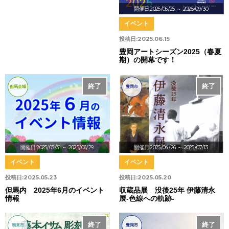
開催日:2025/05/25
～ 2025/09/30
イベント
投稿日:
2025.06.15
豊岡アートシーズン2025（春夏
期）の開幕です！
終了
終了
但馬全域
豊岡市
開催日:2025/05/31
～ 2025/06/29
開催日:2025/04/26
～ 2025/07/13
イベント
イベント
投稿日:
2025.05.23
投稿日:
2025.05.20
但馬内 2025年6月のイベント
収蔵品展 没後25年 伊藤清永
情報
展-色線への軌跡-
終了
終了
朝来市
豊岡市