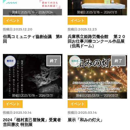
開催日:2025/12/19
～ 2026/01/24
開催日:2025/12/18
～ 2026/01/13
イベント
イベント
投稿日:
2025.12.20
投稿日:
2025.12.23
但馬コミュニティ協創会議 第8
兵庫県立姫路労働会館 第２０
回
回お仕事川柳コンクール作品展
（但馬ドーム）
終了
終了
豊岡市
朝来市
開催日:2025/10/18
～ 2026/03/31
開催日:2025/03/06
～ 2025/03/23
イベント
イベント
投稿日:
2025.10.14
投稿日:
2025.03.14
2024「植村直己冒険賞」受賞者
展示「和みの灯火」
𠮷田勝次 特別展