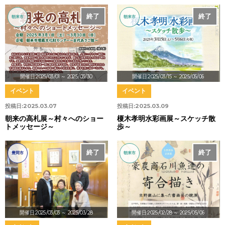
終了
終了
朝来市
朝来市
開催日:2025/03/01
～ 2025/03/30
開催日:2025/03/15
～ 2025/05/06
イベント
イベント
投稿日:
2025.03.07
投稿日:
2025.03.09
朝来の高札展～村々へのショー
榎木孝明水彩画展～スケッチ散
トメッセージ～
歩～
終了
終了
豊岡市
朝来市
開催日:2025/03/03
～ 2025/03/28
開催日:2025/02/28
～ 2025/05/06