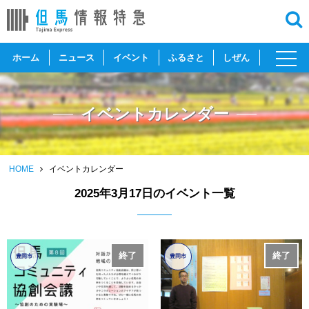
toggl
ホーム
ニュース
イベント
ふるさと
しぜん
navig
イベントカレンダー
HOME
イベントカレンダー
2025年3月17日のイベント一覧
終了
終了
豊岡市
豊岡市