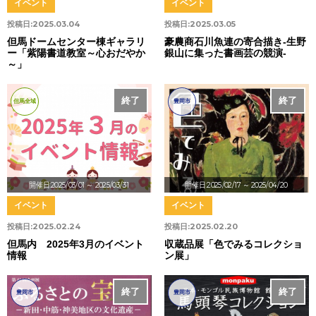
イベント
イベント
投稿日:
2025.03.04
投稿日:
2025.03.05
但馬ドームセンター棟ギャラリ
豪農商石川魚連の寄合描き-生野
ー「紫陽書道教室～心おだやか
銀山に集った書画芸の競演-
～」
終了
終了
但馬全域
豊岡市
開催日:2025/03/01
～ 2025/03/31
開催日:2025/02/17
～ 2025/04/20
イベント
イベント
投稿日:
2025.02.24
投稿日:
2025.02.20
但馬内 2025年3月のイベント
収蔵品展「色でみるコレクショ
情報
ン展」
終了
終了
豊岡市
豊岡市