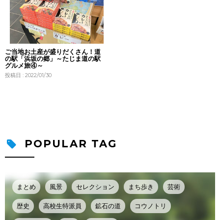
ご当地お土産が盛りだくさん！道
の駅「浜坂の郷」～たじま道の駅
グルメ旅④～
投稿日 : 2022/01/30
POPULAR TAG
まとめ
風景
セレクション
まち歩き
芸術
歴史
高校生特派員
鉱石の道
コウノトリ