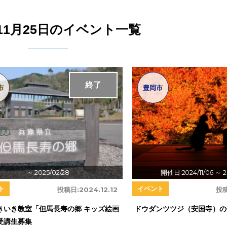
年11月25日のイベント一覧
終了
市
豊岡市
～ 2025/02/28
開催日:2024/11/06
～ 2
ト
イベント
投稿日:
2024.12.12
投稿
きいき教室「但馬長寿の郷 キッズ絵画
ドウダンツツジ（安国寺）の
受講生募集