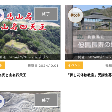
終了
市
養父市
開催日:2024/09/28
～ 2025/01/07
開催日:2024/10/05
～ 2
ト
イベント
投稿日:
2024.10.01
投稿
名氏と山名四天王
「押し花体験教室」受講生募
終了
市