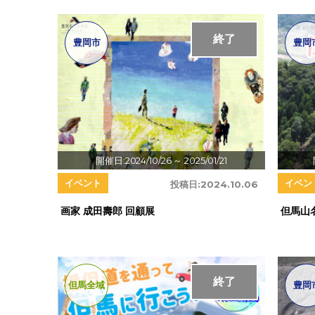
終了
豊岡市
豊岡
開催日:2024/10/26
～ 2025/01/21
イベント
イベン
投稿日:
2024.10.06
画家 成田壽郎 回顧展
但馬山
終了
但馬全域
豊岡