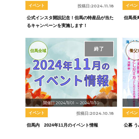
イベント
イベン
投稿日:
2024.11.18
公式インスタ開設記念！但馬の特産品が当た
但馬長
るキャンペーンを実施します！
終了
但馬全域
養父
開催日:2024/11/01
～ 2024/11/30
イベント
イベン
投稿日:
2024.10.18
但馬内 2024年11月のイベント情報
公募 う