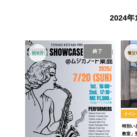
2024
終了
朝来市
養父
イベン
特別い
教室」