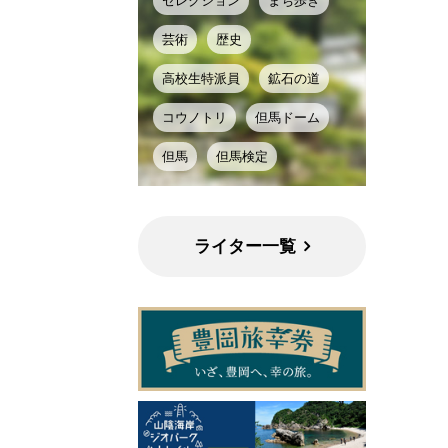
セレクション
まち歩き
芸術
歴史
高校生特派員
鉱石の道
コウノトリ
但馬ドーム
但馬
但馬検定
ライター一覧