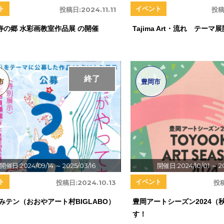
ト
イベント
投稿日:
2024.11.11
投稿
寿の郷 水彩画教室作品展 の開催
Tajima Art・流れ テー
終了
市
豊岡市
開催日:2024/09/14
～ 2025/03/16
開催日:2024/10/01
～ 2
ト
イベント
投稿日:
2024.10.13
投
みテン（おおやアート村BIGLABO）
豊岡アートシーズン2024（
す！