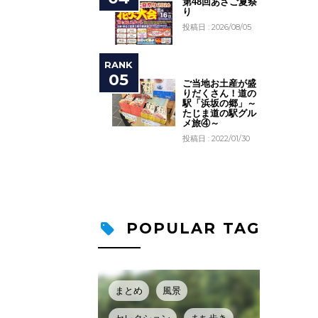
第48回あさご夏祭
り
投稿日 : 2026/08/05
ご当地お土産が盛
りだくさん！道の
駅「浜坂の郷」～
たじま道の駅グル
メ旅④～
投稿日 : 2022/01/30
POPULAR TAG
まとめ
風景