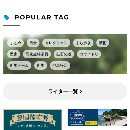
POPULAR TAG
まとめ
風景
セレクション
まち歩き
芸術
歴史
高校生特派員
鉱石の道
コウノトリ
但馬ドーム
但馬
但馬検定
ライター一覧