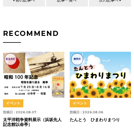
前の記事へ
記事一覧へ
次の記事へ
RECOMMEND
新温泉町
豊岡市
イベント
イベント
投稿日 :
2026.08.07
投稿日 :
2026.08.06
太平洋戦争資料展示（浜坂先人
たんとう ひまわりまつり
記念館以命亭）