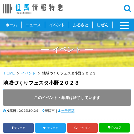
toggl
ホーム
ニュース
イベント
ふるさと
しぜん
navig
イベント
HOME
イベント
地域づくりフェスタ小野２０２３
地域づくりフェスタ小野２０２３
開催日 :
2023
.
11.12
～
2023
.
11.12
このイベント・募集は終了しています
開催時間 : 10:00 ～ 15:00
投稿日 :
2023.10.24
｜
豊岡市｜
一般投稿
でシェア
でシェア
でシェア
でシェア