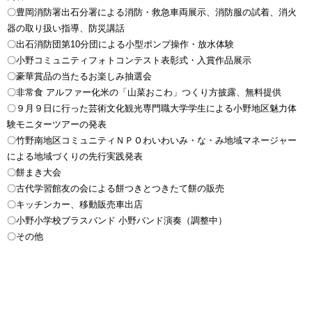
〇豊岡消防署出石分署による消防・救急車両展示、消防服の試着、消火
器の取り扱い指導、防災講話
〇出石消防団第10分団による小型ポンプ操作・放水体験
〇小野コミュニティフォトコンテスト表彰式・入賞作品展示
〇豪華賞品の当たるお楽しみ抽選会
〇非常食 アルファー化米の「山菜おこわ」つくり方披露、無料提供
〇９月９日に行った芸術文化観光専門職大学学生による小野地区魅力体
験モニターツアーの発表
〇竹野南地区コミュニティＮＰＯわいわいみ・な・み地域マネージャー
による地域づくりの先行実践発表
〇餅まき大会
〇古代学習館友の会による餅つきとつきたて餅の販売
〇キッチンカー、移動販売車出店
〇小野小学校ブラスバンド 小野バンド演奏（調整中）
〇その他