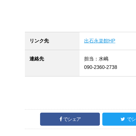
リンク先
出石永楽館HP
連絡先
担当：水嶋
090-2360-2738
でシェア
でシ