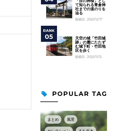
「目の神様」とし
て知られる青倉神
社までの道のりを
辿る
投稿日 : 2020/12/17
天空の城「竹田城
跡」の麓にたたず
む城下町・竹田地
区を歩く
投稿日 : 2020/11/12
POPULAR TAG
まとめ
風景
セレクション
まち歩き