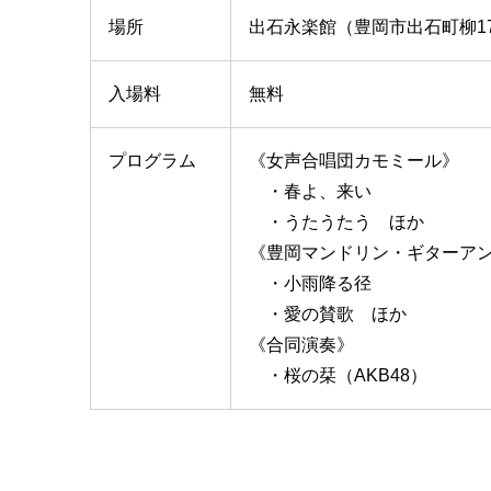
場所
出石永楽館（豊岡市出石町柳17
入場料
無料
プログラム
《女声合唱団カモミール》
・春よ、来い
・うたうたう ほか
《豊岡マンドリン・ギターア
・小雨降る径
・愛の賛歌 ほか
《合同演奏》
・桜の栞（AKB48）