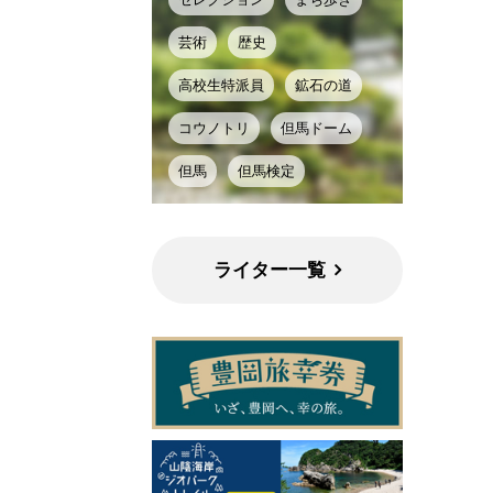
芸術
歴史
高校生特派員
鉱石の道
コウノトリ
但馬ドーム
但馬
但馬検定
ライター一覧