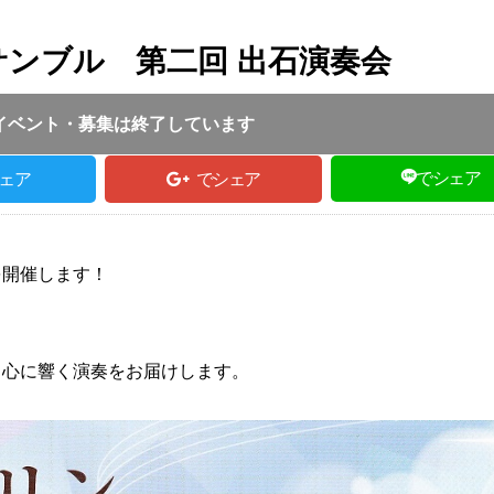
ンブル 第二回 出石演奏会
投稿日 :
2023.04.07
｜
豊岡市｜
ふるさとづくり協会
18:30
イベント・募集は終了しています
でシェア
ェア
でシェア
を開催します！
、心に響く演奏をお届けします。