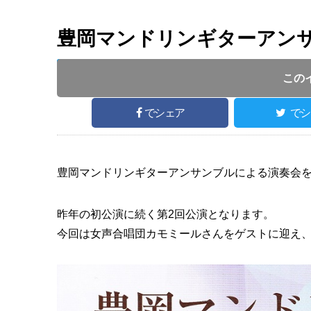
豊岡マンドリンギターアンサ
開催日 :
2023
.
04.29
～
2023
.
04.29
開催時間 : 
この
でシェア
でシ
豊岡マンドリンギターアンサンブルによる演奏会
昨年の初公演に続く第2回公演となります。
今回は女声合唱団カモミールさんをゲストに迎え