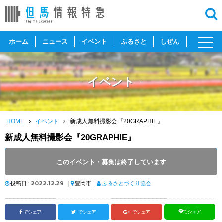
toggl
ホーム
ニュース
イベント
ふるさと
しぜん
navig
イベント
HOME
イベント
新成人無料撮影会『20GRAPHIE』
新成人無料撮影会『20GRAPHIE』
開催日 :
2023
.
01.08
～
2023
.
01.08
このイベント・募集は終了しています
開催時間 : 10:00 ～ 18:00
投稿日 :
2022.12.29
｜
豊岡市｜
ふるさとづくり協会
でシェア
でシェア
でシェア
でシェア