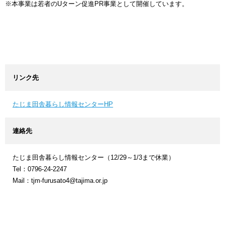
※本事業は若者のUターン促進PR事業として開催しています。
リンク先
たじま田舎暮らし情報センターHP
連絡先
たじま田舎暮らし情報センター（12/29～1/3まで休業）
Tel：0796-24-2247
Mail：tjm-furusato4@tajima.or.jp