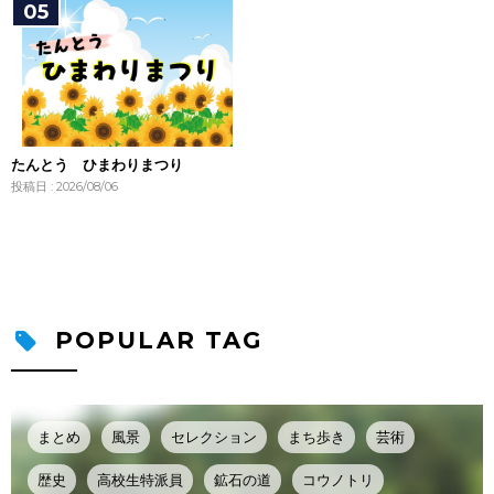
たんとう ひまわりまつり
投稿日 : 2026/08/06
POPULAR TAG
まとめ
風景
セレクション
まち歩き
芸術
歴史
高校生特派員
鉱石の道
コウノトリ