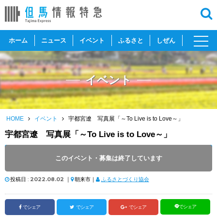
toggl
ホーム
ニュース
イベント
ふるさと
しぜん
navig
イベント
HOME
イベント
宇都宮遼 写真展「～To Live is to Love～」
宇都宮遼 写真展「～To Live is to Love～」
開催日 :
2022
.
07.02
～
2022
.
08.28
このイベント・募集は終了しています
開催時間 : 9:00 ～ 17:00
投稿日 :
2022.08.02
｜
朝来市｜
ふるさとづくり協会
でシェア
でシェア
でシェア
でシェア