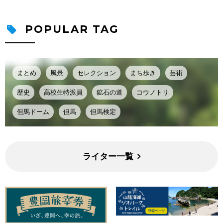
POPULAR TAG
まとめ
風景
セレクション
まち歩き
芸術
歴史
高校生特派員
鉱石の道
コウノトリ
但馬ドーム
但馬
但馬検定
ライター一覧